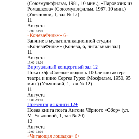
(Союзмультфильм, 1981, 10 мин.); «Паровозик из
Ромашкова» (Союзмультфильм, 1967, 10 мин.)
(Ульяновой, 1, зал № 12)
11
Августа
12:00
-
13:00
«КоневаФильм» 6+
Занятие в мультипликационной студии
«КоневаФильм» (Конева, 6, читальный зал)
11
Августа
17:00
-
18:00
Виртуальный концертный зал 12+
Показ х/ф «Смелые люди» к 100-летию актера
театра и кино Сергея Гурзо (Мосфильм, 1950, 95
мин.) (Ульяновой, 1, зал № 12)
11
Августа
18:00
-
19:00
Презентация книги 12+
Новая книга поэта Антона Чёрного «Сбор» (ул.
М. Ульяновой, 1, зал № 20)
12
Августа
12:00
-
13:00
«Читающая лошадка» 6+