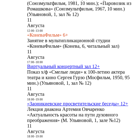
(Союзмультфильм, 1981, 10 мин.); «Паровозик из
Ромашкова» (Союзмультфильм, 1967, 10 мин.)
(Ульяновой, 1, зал № 12)
11
Августа
12:00
-
13:00
«КоневаФильм» 6+
Занятие в мультипликационной студии
«КоневаФильм» (Конева, 6, читальный зал)
11
Августа
17:00
-
18:00
Виртуальный концертный зал 12+
Показ х/ф «Смелые люди» к 100-летию актера
театра и кино Сергея Гурзо (Мосфильм, 1950, 95
мин.) (Ульяновой, 1, зал № 12)
11
Августа
18:00
-
19:00
«Заоникиевские просветительские беседы» 12+
Лекция диакона Артемия Овчаренко
«Актуальность красоты на пути духовного
преображения» (М. Ульяновой, 1, зале №12)
11
Августа
18:00
-
19:00