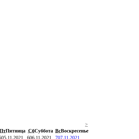
>
Пт
Пятница
Сб
Суббота
Вс
Воскресенье
5
05.11.2021
6
06.11.2021
7
07.11.2021