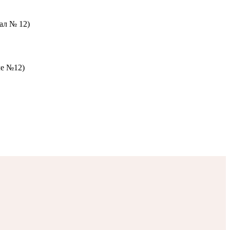
зал № 12)
ле №12)