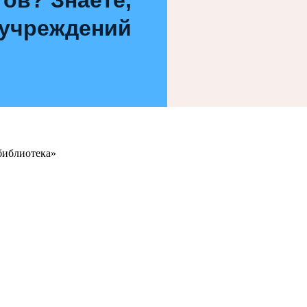
 учреждений
библиотека»