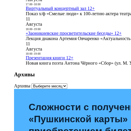
17:00
-
18:00
Виртуальный концертный зал 12+
Показ х/ф «Смелые люди» к 100-летию актера театра
11
Августа
18:00
-
19:00
«Заоникиевские просветительские беседы» 12+
Лекция диакона Артемия Овчаренко «Актуальность 
11
Августа
18:00
-
19:00
Презентация книги 12+
Новая книга поэта Антона Чёрного «Сбор» (ул. М. У
Архивы
Архивы
Сложности с получе
«Пушкинской карты»
приобретением билет