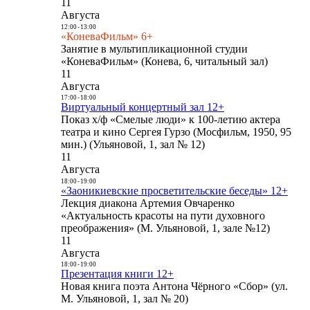
11
Августа
12:00
-
13:00
«КоневаФильм» 6+
Занятие в мультипликационной студии
«КоневаФильм» (Конева, 6, читальный зал)
11
Августа
17:00
-
18:00
Виртуальный концертный зал 12+
Показ х/ф «Смелые люди» к 100-летию актера
театра и кино Сергея Гурзо (Мосфильм, 1950, 95
мин.) (Ульяновой, 1, зал № 12)
11
Августа
18:00
-
19:00
«Заоникиевские просветительские беседы» 12+
Лекция диакона Артемия Овчаренко
«Актуальность красоты на пути духовного
преображения» (М. Ульяновой, 1, зале №12)
11
Августа
18:00
-
19:00
Презентация книги 12+
Новая книга поэта Антона Чёрного «Сбор» (ул.
М. Ульяновой, 1, зал № 20)