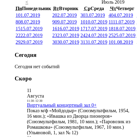
<
Июль 2019
Пн
Понедельник
Вт
Вторник
Ср
Среда
Чт
Четверг
1
01.07.2019
2
02.07.2019
3
03.07.2019
4
04.07.2019
8
08.07.2019
9
09.07.2019
10
10.07.2019
11
11.07.2019
15
15.07.2019
16
16.07.2019
17
17.07.2019
18
18.07.2019
22
22.07.2019
23
23.07.2019
24
24.07.2019
25
25.07.2019
29
29.07.2019
30
30.07.2019
31
31.07.2019
1
01.08.2019
Сегодня
Сегодня нет событий
Скоро
11
Августа
11:30
-
12:30
Виртуальный концертный зал 0+
Показ м/ф «Мойдодыр» (Союзмультфильм, 1954,
16 мин.); «Ивашка из Дворца пионеров»
(Союзмультфильм, 1981, 10 мин.); «Паровозик из
Ромашкова» (Союзмультфильм, 1967, 10 мин.)
(Ульяновой, 1, зал № 12)