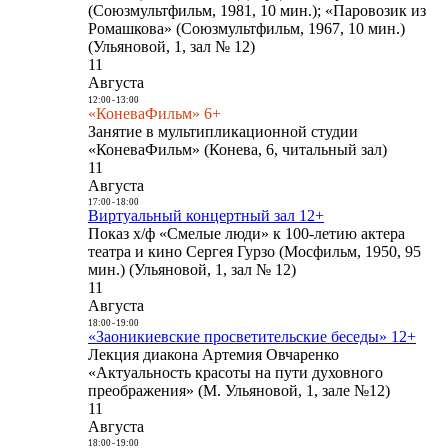
(Союзмультфильм, 1981, 10 мин.); «Паровозик из
Ромашкова» (Союзмультфильм, 1967, 10 мин.)
(Ульяновой, 1, зал № 12)
11
Августа
12:00
-
13:00
«КоневаФильм» 6+
Занятие в мультипликационной студии
«КоневаФильм» (Конева, 6, читальный зал)
11
Августа
17:00
-
18:00
Виртуальный концертный зал 12+
Показ х/ф «Смелые люди» к 100-летию актера
театра и кино Сергея Гурзо (Мосфильм, 1950, 95
мин.) (Ульяновой, 1, зал № 12)
11
Августа
18:00
-
19:00
«Заоникиевские просветительские беседы» 12+
Лекция диакона Артемия Овчаренко
«Актуальность красоты на пути духовного
преображения» (М. Ульяновой, 1, зале №12)
11
Августа
18:00
-
19:00