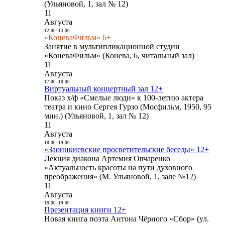
(Ульяновой, 1, зал № 12)
11
Августа
12:00
-
13:00
«КоневаФильм» 6+
Занятие в мультипликационной студии
«КоневаФильм» (Конева, 6, читальный зал)
11
Августа
17:00
-
18:00
Виртуальный концертный зал 12+
Показ х/ф «Смелые люди» к 100-летию актера
театра и кино Сергея Гурзо (Мосфильм, 1950, 95
мин.) (Ульяновой, 1, зал № 12)
11
Августа
18:00
-
19:00
«Заоникиевские просветительские беседы» 12+
Лекция диакона Артемия Овчаренко
«Актуальность красоты на пути духовного
преображения» (М. Ульяновой, 1, зале №12)
11
Августа
18:00
-
19:00
Презентация книги 12+
Новая книга поэта Антона Чёрного «Сбор» (ул.