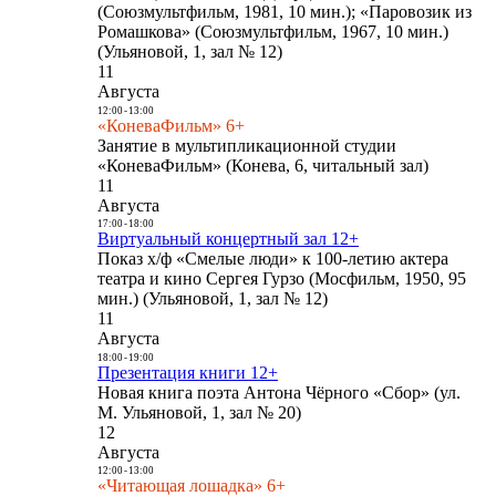
(Союзмультфильм, 1981, 10 мин.); «Паровозик из
Ромашкова» (Союзмультфильм, 1967, 10 мин.)
(Ульяновой, 1, зал № 12)
11
Августа
12:00
-
13:00
«КоневаФильм» 6+
Занятие в мультипликационной студии
«КоневаФильм» (Конева, 6, читальный зал)
11
Августа
17:00
-
18:00
Виртуальный концертный зал 12+
Показ х/ф «Смелые люди» к 100-летию актера
театра и кино Сергея Гурзо (Мосфильм, 1950, 95
мин.) (Ульяновой, 1, зал № 12)
11
Августа
18:00
-
19:00
Презентация книги 12+
Новая книга поэта Антона Чёрного «Сбор» (ул.
М. Ульяновой, 1, зал № 20)
12
Августа
12:00
-
13:00
«Читающая лошадка» 6+