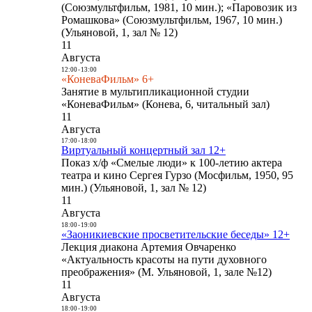
(Союзмультфильм, 1981, 10 мин.); «Паровозик из
Ромашкова» (Союзмультфильм, 1967, 10 мин.)
(Ульяновой, 1, зал № 12)
11
Августа
12:00
-
13:00
«КоневаФильм» 6+
Занятие в мультипликационной студии
«КоневаФильм» (Конева, 6, читальный зал)
11
Августа
17:00
-
18:00
Виртуальный концертный зал 12+
Показ х/ф «Смелые люди» к 100-летию актера
театра и кино Сергея Гурзо (Мосфильм, 1950, 95
мин.) (Ульяновой, 1, зал № 12)
11
Августа
18:00
-
19:00
«Заоникиевские просветительские беседы» 12+
Лекция диакона Артемия Овчаренко
«Актуальность красоты на пути духовного
преображения» (М. Ульяновой, 1, зале №12)
11
Августа
18:00
-
19:00