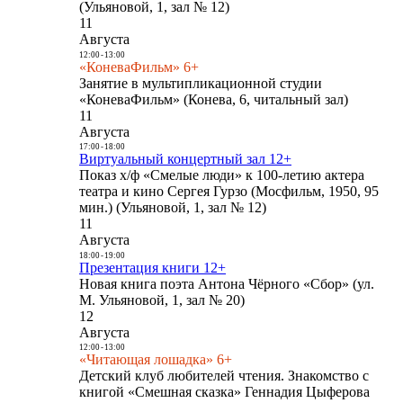
(Ульяновой, 1, зал № 12)
11
Августа
12:00
-
13:00
«КоневаФильм» 6+
Занятие в мультипликационной студии
«КоневаФильм» (Конева, 6, читальный зал)
11
Августа
17:00
-
18:00
Виртуальный концертный зал 12+
Показ х/ф «Смелые люди» к 100-летию актера
театра и кино Сергея Гурзо (Мосфильм, 1950, 95
мин.) (Ульяновой, 1, зал № 12)
11
Августа
18:00
-
19:00
Презентация книги 12+
Новая книга поэта Антона Чёрного «Сбор» (ул.
М. Ульяновой, 1, зал № 20)
12
Августа
12:00
-
13:00
«Читающая лошадка» 6+
Детский клуб любителей чтения. Знакомство с
книгой «Смешная сказка» Геннадия Цыферова