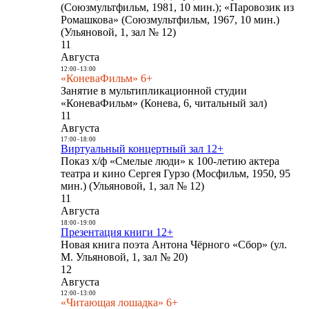
(Союзмультфильм, 1981, 10 мин.); «Паровозик из
Ромашкова» (Союзмультфильм, 1967, 10 мин.)
(Ульяновой, 1, зал № 12)
11
Августа
12:00
-
13:00
«КоневаФильм» 6+
Занятие в мультипликационной студии
«КоневаФильм» (Конева, 6, читальный зал)
11
Августа
17:00
-
18:00
Виртуальный концертный зал 12+
Показ х/ф «Смелые люди» к 100-летию актера
театра и кино Сергея Гурзо (Мосфильм, 1950, 95
мин.) (Ульяновой, 1, зал № 12)
11
Августа
18:00
-
19:00
Презентация книги 12+
Новая книга поэта Антона Чёрного «Сбор» (ул.
М. Ульяновой, 1, зал № 20)
12
Августа
12:00
-
13:00
«Читающая лошадка» 6+