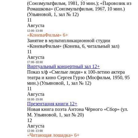
(Союзмультфильм, 1981, 10 мин.); «Паровозик из
Ромашкова» (Союзмультфильм, 1967, 10 мин.)
(Ульяновой, 1, зал № 12)
11
Августа
12:00
-
13:00
«КоневаФильм» 6+
Занятие в мультипликационной студии
«КоневаФильм» (Конева, 6, читальный зал)
11
Августа
17:00
-
18:00
Виртуальный концертный зал 12+
Показ х/ф «Смелые люди» к 100-летию актера
театра и кино Сергея Гурзо (Мосфильм, 1950, 95
мин.) (Ульяновой, 1, зал № 12)
11
Августа
18:00
-
19:00
Презентация книги 12+
Новая книга поэта Антона Чёрного «Сбор» (ул.
М. Ульяновой, 1, зал № 20)
12
Августа
12:00
-
13:00
«Читающая лошадка» 6+