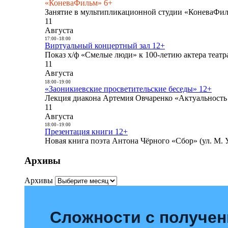
«КоневаФильм» 6+
Занятие в мультипликационной студии «КоневаФиль
11
Августа
17:00
-
18:00
Виртуальный концертный зал 12+
Показ х/ф «Смелые люди» к 100-летию актера театра
11
Августа
18:00
-
19:00
«Заоникиевские просветительские беседы» 12+
Лекция диакона Артемия Овчаренко «Актуальность 
11
Августа
18:00
-
19:00
Презентация книги 12+
Новая книга поэта Антона Чёрного «Сбор» (ул. М. У
Архивы
Архивы
Сложности с получе