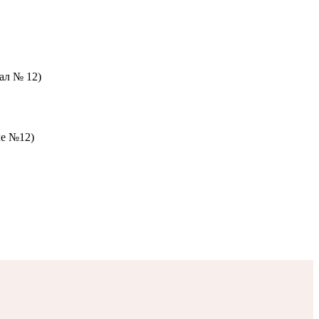
зал № 12)
ле №12)