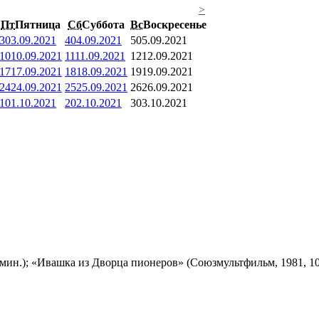
>
Пт
Пятница
Сб
Суббота
Вс
Воскресенье
3
03.09.2021
4
04.09.2021
5
05.09.2021
10
10.09.2021
11
11.09.2021
12
12.09.2021
17
17.09.2021
18
18.09.2021
19
19.09.2021
24
24.09.2021
25
25.09.2021
26
26.09.2021
1
01.10.2021
2
02.10.2021
3
03.10.2021
мин.); «Ивашка из Дворца пионеров» (Союзмультфильм, 1981, 10