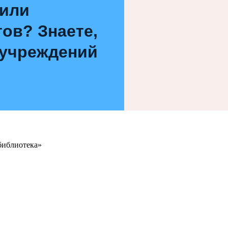
 или
ов? Знаете,
 учреждений
библиотека»