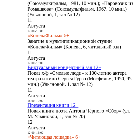
(Союзмультфильм, 1981, 10 мин.); «Паровозик из
Ромашкова» (Союзмультфильм, 1967, 10 мин.)
(Ульяновой, 1, зал № 12)
11
Августа
12:00
-
13:00
«КоневаФильм» 6+
Занятие в мультипликационной студии
«КоневаФильм» (Конева, 6, читальный зал)
11
Августа
17:00
-
18:00
Виртуальный концертный зал 12+
Показ х/ф «Смелые люди» к 100-летию актера
театра и кино Сергея Гурзо (Мосфильм, 1950, 95
мин.) (Ульяновой, 1, зал № 12)
11
Августа
18:00
-
19:00
Презентация книги 12+
Новая книга поэта Антона Чёрного «Сбор» (ул.
М. Ульяновой, 1, зал № 20)
12
Августа
12:00
-
13:00
«Читающая лошадка» 6+