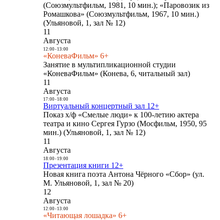
(Союзмультфильм, 1981, 10 мин.); «Паровозик из
Ромашкова» (Союзмультфильм, 1967, 10 мин.)
(Ульяновой, 1, зал № 12)
11
Августа
12:00
-
13:00
«КоневаФильм» 6+
Занятие в мультипликационной студии
«КоневаФильм» (Конева, 6, читальный зал)
11
Августа
17:00
-
18:00
Виртуальный концертный зал 12+
Показ х/ф «Смелые люди» к 100-летию актера
театра и кино Сергея Гурзо (Мосфильм, 1950, 95
мин.) (Ульяновой, 1, зал № 12)
11
Августа
18:00
-
19:00
Презентация книги 12+
Новая книга поэта Антона Чёрного «Сбор» (ул.
М. Ульяновой, 1, зал № 20)
12
Августа
12:00
-
13:00
«Читающая лошадка» 6+