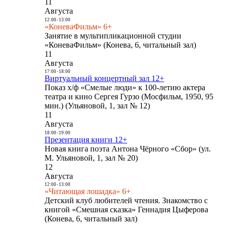
11
Августа
12:00
-
13:00
«КоневаФильм» 6+
Занятие в мультипликационной студии
«КоневаФильм» (Конева, 6, читальный зал)
11
Августа
17:00
-
18:00
Виртуальный концертный зал 12+
Показ х/ф «Смелые люди» к 100-летию актера
театра и кино Сергея Гурзо (Мосфильм, 1950, 95
мин.) (Ульяновой, 1, зал № 12)
11
Августа
18:00
-
19:00
Презентация книги 12+
Новая книга поэта Антона Чёрного «Сбор» (ул.
М. Ульяновой, 1, зал № 20)
12
Августа
12:00
-
13:00
«Читающая лошадка» 6+
Детский клуб любителей чтения. Знакомство с
книгой «Смешная сказка» Геннадия Цыферова
(Конева, 6, читальный зал)