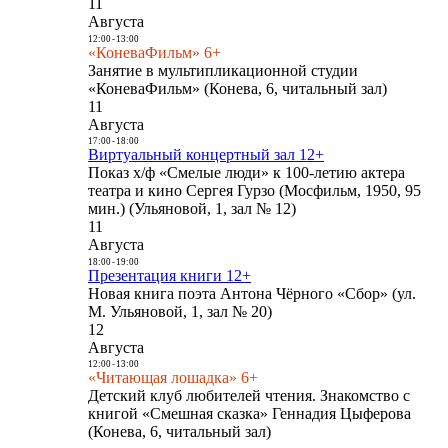
11
Августа
12:00
-
13:00
«КоневаФильм» 6+
Занятие в мультипликационной студии
«КоневаФильм» (Конева, 6, читальный зал)
11
Августа
17:00
-
18:00
Виртуальный концертный зал 12+
Показ х/ф «Смелые люди» к 100-летию актера
театра и кино Сергея Гурзо (Мосфильм, 1950, 95
мин.) (Ульяновой, 1, зал № 12)
11
Августа
18:00
-
19:00
Презентация книги 12+
Новая книга поэта Антона Чёрного «Сбор» (ул.
М. Ульяновой, 1, зал № 20)
12
Августа
12:00
-
13:00
«Читающая лошадка» 6+
Детский клуб любителей чтения. Знакомство с
книгой «Смешная сказка» Геннадия Цыферова
(Конева, 6, читальный зал)