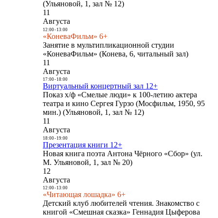
(Ульяновой, 1, зал № 12)
11
Августа
12:00
-
13:00
«КоневаФильм» 6+
Занятие в мультипликационной студии
«КоневаФильм» (Конева, 6, читальный зал)
11
Августа
17:00
-
18:00
Виртуальный концертный зал 12+
Показ х/ф «Смелые люди» к 100-летию актера
театра и кино Сергея Гурзо (Мосфильм, 1950, 95
мин.) (Ульяновой, 1, зал № 12)
11
Августа
18:00
-
19:00
Презентация книги 12+
Новая книга поэта Антона Чёрного «Сбор» (ул.
М. Ульяновой, 1, зал № 20)
12
Августа
12:00
-
13:00
«Читающая лошадка» 6+
Детский клуб любителей чтения. Знакомство с
книгой «Смешная сказка» Геннадия Цыферова