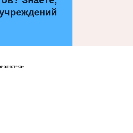
 учреждений
библиотека»