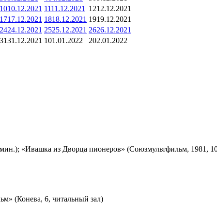
10
10.12.2021
11
11.12.2021
12
12.12.2021
17
17.12.2021
18
18.12.2021
19
19.12.2021
24
24.12.2021
25
25.12.2021
26
26.12.2021
31
31.12.2021
1
01.01.2022
2
02.01.2022
мин.); «Ивашка из Дворца пионеров» (Союзмультфильм, 1981, 10
м» (Конева, 6, читальный зал)