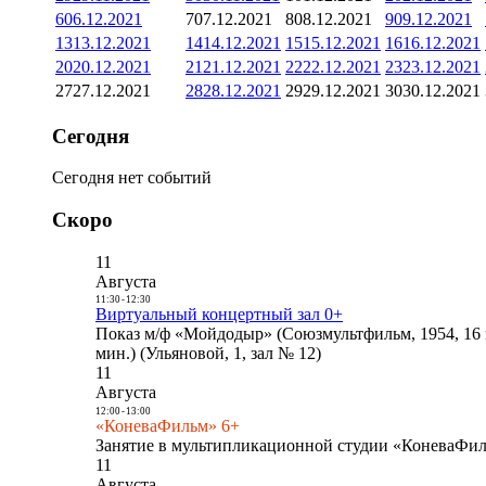
6
06.12.2021
7
07.12.2021
8
08.12.2021
9
09.12.2021
13
13.12.2021
14
14.12.2021
15
15.12.2021
16
16.12.2021
20
20.12.2021
21
21.12.2021
22
22.12.2021
23
23.12.2021
27
27.12.2021
28
28.12.2021
29
29.12.2021
30
30.12.2021
Сегодня
Сегодня нет событий
Скоро
11
Августа
11:30
-
12:30
Виртуальный концертный зал 0+
Показ м/ф «Мойдодыр» (Союзмультфильм, 1954, 16 
мин.) (Ульяновой, 1, зал № 12)
11
Августа
12:00
-
13:00
«КоневаФильм» 6+
Занятие в мультипликационной студии «КоневаФиль
11
Августа