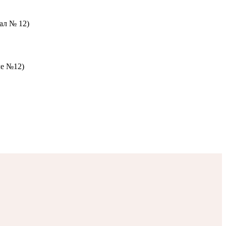
зал № 12)
ле №12)