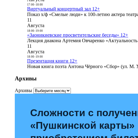
17:00
-
18:00
Виртуальный концертный зал 12+
Показ х/ф «Смелые люди» к 100-летию актера театра
11
Августа
18:00
-
19:00
«Заоникиевские просветительские беседы» 12+
Лекция диакона Артемия Овчаренко «Актуальность 
11
Августа
18:00
-
19:00
Презентация книги 12+
Новая книга поэта Антона Чёрного «Сбор» (ул. М. У
Архивы
Архивы
Сложности с получе
«Пушкинской карты»
приобретением билет