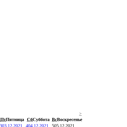
>
Пт
Пятница
Сб
Суббота
Вс
Воскресенье
3
03.12.2021
4
04.12.2021
5
05.12.2021