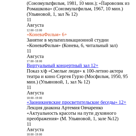
(Союзмультфильм, 1981, 10 мин.); «Паровозик из
Ромашкова» (Союзмультфильм, 1967, 10 мин.)
(Ульяновой, 1, зал № 12)
11
Августа
12:00
-
13:00
«КоневаФильм» 6+
Занятие в мультипликационной студии
«КоневаФильм» (Конева, 6, читальный зал)
11
Августа
17:00
-
18:00
Виртуальный концертный зал 12+
Показ х/ф «Смелые люди» к 100-летию актера
театра и кино Сергея Гурзо (Мосфильм, 1950, 95
мин.) (Ульяновой, 1, зал № 12)
11
Августа
18:00
-
19:00
«Заоникиевские просветительские беседы» 12+
Лекция диакона Артемия Овчаренко
«Актуальность красоты на пути духовного
преображения» (М. Ульяновой, 1, зале №12)
11
Августа
18:00
-
19:00