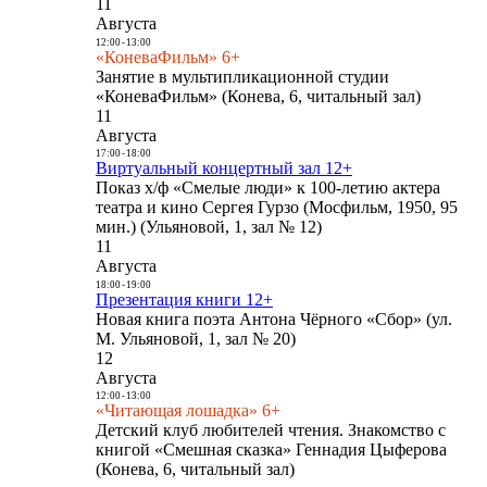
11
Августа
12:00
-
13:00
«КоневаФильм» 6+
Занятие в мультипликационной студии
«КоневаФильм» (Конева, 6, читальный зал)
11
Августа
17:00
-
18:00
Виртуальный концертный зал 12+
Показ х/ф «Смелые люди» к 100-летию актера
театра и кино Сергея Гурзо (Мосфильм, 1950, 95
мин.) (Ульяновой, 1, зал № 12)
11
Августа
18:00
-
19:00
Презентация книги 12+
Новая книга поэта Антона Чёрного «Сбор» (ул.
М. Ульяновой, 1, зал № 20)
12
Августа
12:00
-
13:00
«Читающая лошадка» 6+
Детский клуб любителей чтения. Знакомство с
книгой «Смешная сказка» Геннадия Цыферова
(Конева, 6, читальный зал)