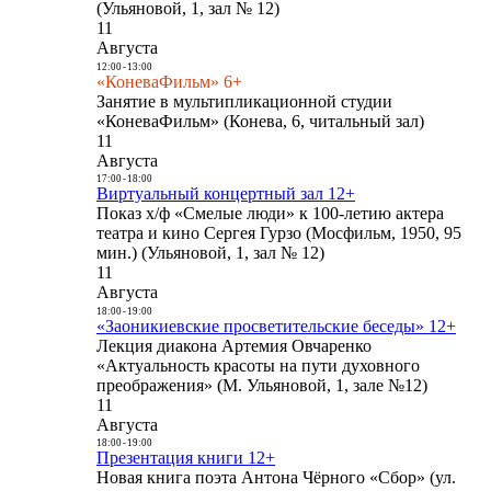
(Ульяновой, 1, зал № 12)
11
Августа
12:00
-
13:00
«КоневаФильм» 6+
Занятие в мультипликационной студии
«КоневаФильм» (Конева, 6, читальный зал)
11
Августа
17:00
-
18:00
Виртуальный концертный зал 12+
Показ х/ф «Смелые люди» к 100-летию актера
театра и кино Сергея Гурзо (Мосфильм, 1950, 95
мин.) (Ульяновой, 1, зал № 12)
11
Августа
18:00
-
19:00
«Заоникиевские просветительские беседы» 12+
Лекция диакона Артемия Овчаренко
«Актуальность красоты на пути духовного
преображения» (М. Ульяновой, 1, зале №12)
11
Августа
18:00
-
19:00
Презентация книги 12+
Новая книга поэта Антона Чёрного «Сбор» (ул.