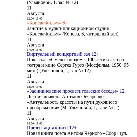
(Ульяновой, 1, зал № 12)
11
Августа
12:00
-
13:00
«КоневаФильм» 6+
Занятие в мультипликационной студии
«КоневаФильм» (Конева, 6, читальный зал)
11
Августа
17:00
-
18:00
Виртуальный концертный зал 12+
Показ х/ф «Смелые люди» к 100-летию актера
театра и кино Сергея Гурзо (Мосфильм, 1950, 95
мин.) (Ульяновой, 1, зал № 12)
11
Августа
18:00
-
19:00
«Заоникиевские просветительские беседы» 12+
Лекция диакона Артемия Овчаренко
«Актуальность красоты на пути духовного
преображения» (М. Ульяновой, 1, зале №12)
11
Августа
18:00
-
19:00
Презентация книги 12+
Новая книга поэта Антона Чёрного «Сбор» (ул.