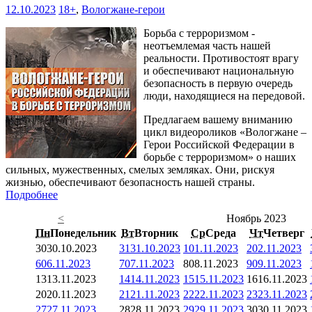
12.10.2023
18+
,
Вологжане-герои
Борьба с терроризмом -
неотъемлемая часть нашей
реальности. Противостоят врагу
и обеспечивают национальную
безопасность в первую очередь
люди, находящиеся на передовой.
Предлагаем вашему вниманию
цикл видеороликов «Вологжане –
Герои Российской Федерации в
борьбе с терроризмом» о наших
сильных, мужественных, смелых земляках. Они, рискуя
жизнью, обеспечивают безопасность нашей страны.
Подробнее
<
Ноябрь 2023
Пн
Понедельник
Вт
Вторник
Ср
Среда
Чт
Четверг
30
30.10.2023
31
31.10.2023
1
01.11.2023
2
02.11.2023
6
06.11.2023
7
07.11.2023
8
08.11.2023
9
09.11.2023
13
13.11.2023
14
14.11.2023
15
15.11.2023
16
16.11.2023
20
20.11.2023
21
21.11.2023
22
22.11.2023
23
23.11.2023
27
27.11.2023
28
28.11.2023
29
29.11.2023
30
30.11.2023