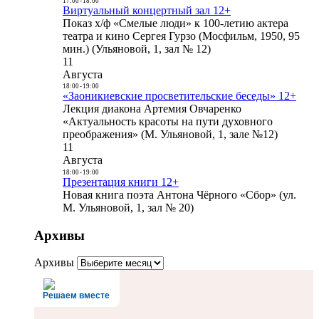
17:00
-
18:00
Виртуальный концертный зал 12+
Показ х/ф «Смелые люди» к 100-летию актера
театра и кино Сергея Гурзо (Мосфильм, 1950, 95
мин.) (Ульяновой, 1, зал № 12)
11
Августа
18:00
-
19:00
«Заоникиевские просветительские беседы» 12+
Лекция диакона Артемия Овчаренко
«Актуальность красоты на пути духовного
преображения» (М. Ульяновой, 1, зале №12)
11
Августа
18:00
-
19:00
Презентация книги 12+
Новая книга поэта Антона Чёрного «Сбор» (ул.
М. Ульяновой, 1, зал № 20)
Архивы
Архивы
Решаем вместе