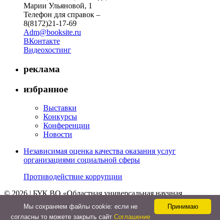
Марии Ульяновой, 1
Телефон для справок –
8(8172)21-17-69
Adm@booksite.ru
ВКонтакте
Видеохостинг
реклама
избранное
Выставки
Конкурсы
Конференции
Новости
Независимая оценка качества оказания услуг
организациями социальной сферы
Противодействие коррупции
© 2026 | БУК ВО «Областная универсальная научная
библиотека»
Мы cохраняем файлы cookie: если не
Принимаю
↑
согласны то можете закрыть сайт
Соглашение