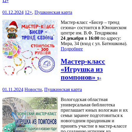
12+
01.12.2024
12+
,
Пушкинская карта
Мастер-класс «Бисер – тренд
сезона» состоится в Юношеском
центре им. В.Ф. Тендрякова
24 декабря
в
16:00
по адресу:
Мира, 34 (вход с ул. Батюшкова).
Подробнее
Мастер-класс
«Игрушка из
помпонов»
9+
01.11.2024
Новости
,
Пушкинская карта
Вологодская областная
универсальная библиотека
приглашает юных вологжан и их
семьи заранее подготовиться к
новогодним праздникам и
принять участие в мастер-классе
по созданию игрушек из