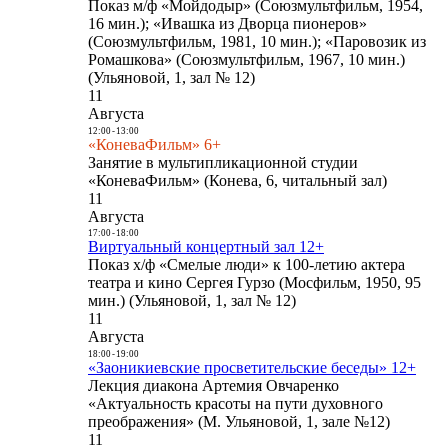
Показ м/ф «Мойдодыр» (Союзмультфильм, 1954,
16 мин.); «Ивашка из Дворца пионеров»
(Союзмультфильм, 1981, 10 мин.); «Паровозик из
Ромашкова» (Союзмультфильм, 1967, 10 мин.)
(Ульяновой, 1, зал № 12)
11
Августа
12:00
-
13:00
«КоневаФильм» 6+
Занятие в мультипликационной студии
«КоневаФильм» (Конева, 6, читальный зал)
11
Августа
17:00
-
18:00
Виртуальный концертный зал 12+
Показ х/ф «Смелые люди» к 100-летию актера
театра и кино Сергея Гурзо (Мосфильм, 1950, 95
мин.) (Ульяновой, 1, зал № 12)
11
Августа
18:00
-
19:00
«Заоникиевские просветительские беседы» 12+
Лекция диакона Артемия Овчаренко
«Актуальность красоты на пути духовного
преображения» (М. Ульяновой, 1, зале №12)
11