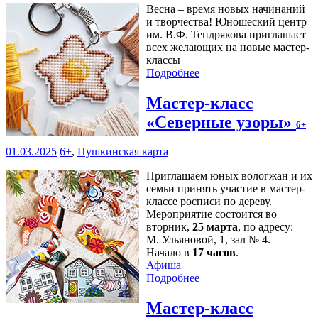
Весна – время новых начинаний
и творчества! Юношеский центр
им. В.Ф. Тендрякова приглашает
всех желающих на новые мастер-
классы
Подробнее
Мастер-класс
«Северные узоры»
6+
01.03.2025
6+
,
Пушкинская карта
Приглашаем юных вологжан и их
семьи принять участие в мастер-
классе росписи по дереву.
Мероприятие состоится во
вторник,
25 марта
, по адресу:
М. Ульяновой, 1, зал № 4.
Начало в
17 часов
.
Афиша
Подробнее
Мастер-класс