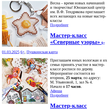
Весна – время новых начинаний
и творчества! Юношеский центр
им. В.Ф. Тендрякова приглашает
всех желающих на новые мастер-
классы
Подробнее
Мастер-класс
«Северные узоры»
6+
01.03.2025
6+
,
Пушкинская карта
Приглашаем юных вологжан и их
семьи принять участие в мастер-
классе росписи по дереву.
Мероприятие состоится во
вторник,
25 марта
, по адресу:
М. Ульяновой, 1, зал № 4.
Начало в
17 часов
.
Афиша
Подробнее
Мастер-класс