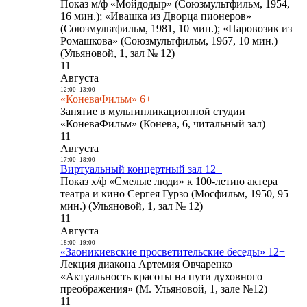
Показ м/ф «Мойдодыр» (Союзмультфильм, 1954,
16 мин.); «Ивашка из Дворца пионеров»
(Союзмультфильм, 1981, 10 мин.); «Паровозик из
Ромашкова» (Союзмультфильм, 1967, 10 мин.)
(Ульяновой, 1, зал № 12)
11
Августа
12:00
-
13:00
«КоневаФильм» 6+
Занятие в мультипликационной студии
«КоневаФильм» (Конева, 6, читальный зал)
11
Августа
17:00
-
18:00
Виртуальный концертный зал 12+
Показ х/ф «Смелые люди» к 100-летию актера
театра и кино Сергея Гурзо (Мосфильм, 1950, 95
мин.) (Ульяновой, 1, зал № 12)
11
Августа
18:00
-
19:00
«Заоникиевские просветительские беседы» 12+
Лекция диакона Артемия Овчаренко
«Актуальность красоты на пути духовного
преображения» (М. Ульяновой, 1, зале №12)
11