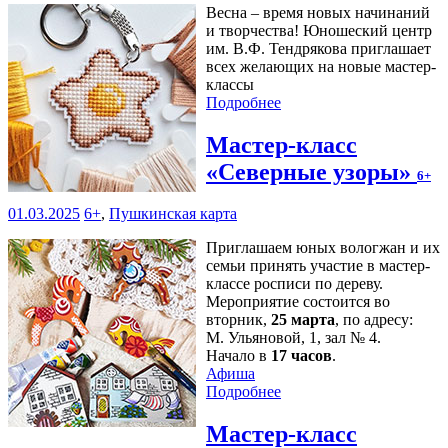
Весна – время новых начинаний
и творчества! Юношеский центр
им. В.Ф. Тендрякова приглашает
всех желающих на новые мастер-
классы
Подробнее
Мастер-класс
«Северные узоры»
6+
01.03.2025
6+
,
Пушкинская карта
Приглашаем юных вологжан и их
семьи принять участие в мастер-
классе росписи по дереву.
Мероприятие состоится во
вторник,
25 марта
, по адресу:
М. Ульяновой, 1, зал № 4.
Начало в
17 часов
.
Афиша
Подробнее
Мастер-класс