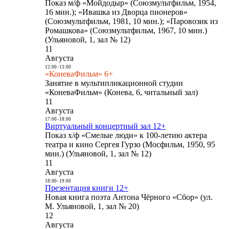
Показ м/ф «Мойдодыр» (Союзмультфильм, 1954,
16 мин.); «Ивашка из Дворца пионеров»
(Союзмультфильм, 1981, 10 мин.); «Паровозик из
Ромашкова» (Союзмультфильм, 1967, 10 мин.)
(Ульяновой, 1, зал № 12)
11
Августа
12:00
-
13:00
«КоневаФильм» 6+
Занятие в мультипликационной студии
«КоневаФильм» (Конева, 6, читальный зал)
11
Августа
17:00
-
18:00
Виртуальный концертный зал 12+
Показ х/ф «Смелые люди» к 100-летию актера
театра и кино Сергея Гурзо (Мосфильм, 1950, 95
мин.) (Ульяновой, 1, зал № 12)
11
Августа
18:00
-
19:00
Презентация книги 12+
Новая книга поэта Антона Чёрного «Сбор» (ул.
М. Ульяновой, 1, зал № 20)
12
Августа