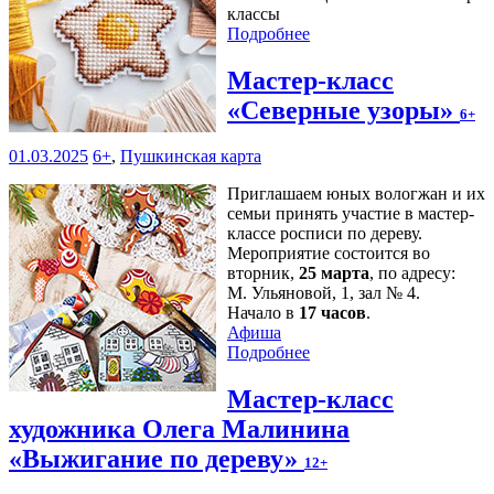
классы
Подробнее
Мастер-класс
«Северные узоры»
6+
01.03.2025
6+
,
Пушкинская карта
Приглашаем юных вологжан и их
семьи принять участие в мастер-
классе росписи по дереву.
Мероприятие состоится во
вторник,
25 марта
, по адресу:
М. Ульяновой, 1, зал № 4.
Начало в
17 часов
.
Афиша
Подробнее
Мастер-класс
художника Олега Малинина
«Выжигание по дереву»
12+