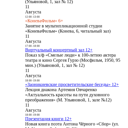
(Ульяновой, 1, зал № 12)
11
Августа
12:00
-
13:00
«КоневаФильм» 6+
Занятие в мультипликационной студии
«КоневаФильм» (Конева, 6, читальный зал)
11
Августа
17:00
-
18:00
Виртуальный концертный зал 12+
Показ х/ф «Смелые люди» к 100-летию актера
театра и кино Сергея Гурзо (Мосфильм, 1950, 95
мин.) (Ульяновой, 1, зал № 12)
11
Августа
18:00
-
19:00
«Заоникиевские просветительские беседы» 12+
Лекция диакона Артемия Овчаренко
«Актуальность красоты на пути духовного
преображения» (М. Ульяновой, 1, зале №12)
11
Августа
18:00
-
19:00
Презентация книги 12+
Новая книга поэта Антона Чёрного «Сбор» (ул.