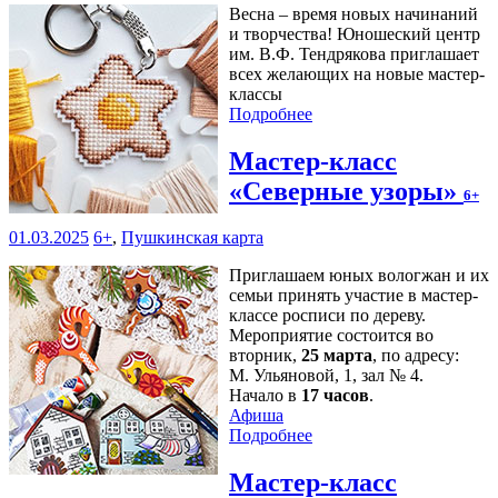
Весна – время новых начинаний
и творчества! Юношеский центр
им. В.Ф. Тендрякова приглашает
всех желающих на новые мастер-
классы
Подробнее
Мастер-класс
«Северные узоры»
6+
01.03.2025
6+
,
Пушкинская карта
Приглашаем юных вологжан и их
семьи принять участие в мастер-
классе росписи по дереву.
Мероприятие состоится во
вторник,
25 марта
, по адресу:
М. Ульяновой, 1, зал № 4.
Начало в
17 часов
.
Афиша
Подробнее
Мастер-класс