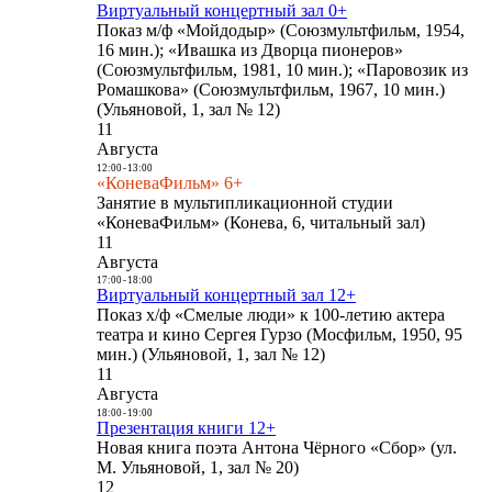
Виртуальный концертный зал 0+
Показ м/ф «Мойдодыр» (Союзмультфильм, 1954,
16 мин.); «Ивашка из Дворца пионеров»
(Союзмультфильм, 1981, 10 мин.); «Паровозик из
Ромашкова» (Союзмультфильм, 1967, 10 мин.)
(Ульяновой, 1, зал № 12)
11
Августа
12:00
-
13:00
«КоневаФильм» 6+
Занятие в мультипликационной студии
«КоневаФильм» (Конева, 6, читальный зал)
11
Августа
17:00
-
18:00
Виртуальный концертный зал 12+
Показ х/ф «Смелые люди» к 100-летию актера
театра и кино Сергея Гурзо (Мосфильм, 1950, 95
мин.) (Ульяновой, 1, зал № 12)
11
Августа
18:00
-
19:00
Презентация книги 12+
Новая книга поэта Антона Чёрного «Сбор» (ул.
М. Ульяновой, 1, зал № 20)
12