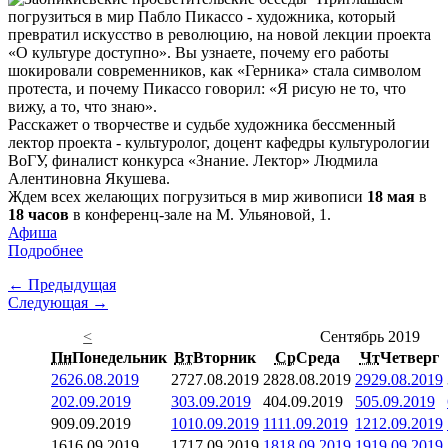
погрузиться в мир Пабло Пикассо - художника, который
превратил искусство в революцию, на новой лекции проекта
«О культуре доступно». Вы узнаете, почему его работы
шокировали современников, как «Герника» стала символом
протеста, и почему Пикассо говорил: «Я рисую не то, что
вижу, а то, что знаю».
Расскажет о творчестве и судьбе художника бессменный
лектор проекта - культуролог, доцент кафедры культурологии
ВоГУ, финалист конкурса «Знание. Лектор» Людмила
Алентиновна Якушева.
Ждем всех желающих погрузиться в мир живописи
18 мая
в
18 часов
в конференц-зале на М. Ульяновой, 1.
Афиша
Подробнее
← Предыдущая
Следующая →
<
Сентябрь 2019
Пн
Понедельник
Вт
Вторник
Ср
Среда
Чт
Четверг
26
26.08.2019
27
27.08.2019
28
28.08.2019
29
29.08.2019
2
02.09.2019
3
03.09.2019
4
04.09.2019
5
05.09.2019
9
09.09.2019
10
10.09.2019
11
11.09.2019
12
12.09.2019
16
16.09.2019
17
17.09.2019
18
18.09.2019
19
19.09.2019