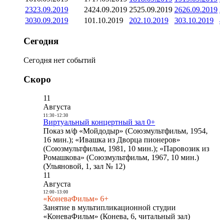
23
23.09.2019
24
24.09.2019
25
25.09.2019
26
26.09.2019
30
30.09.2019
1
01.10.2019
2
02.10.2019
3
03.10.2019
Сегодня
Сегодня нет событий
Скоро
11
Августа
11:30
-
12:30
Виртуальный концертный зал 0+
Показ м/ф «Мойдодыр» (Союзмультфильм, 1954,
16 мин.); «Ивашка из Дворца пионеров»
(Союзмультфильм, 1981, 10 мин.); «Паровозик из
Ромашкова» (Союзмультфильм, 1967, 10 мин.)
(Ульяновой, 1, зал № 12)
11
Августа
12:00
-
13:00
«КоневаФильм» 6+
Занятие в мультипликационной студии
«КоневаФильм» (Конева, 6, читальный зал)