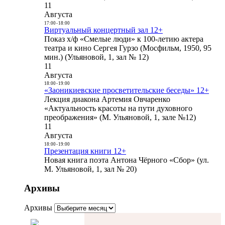
11
Августа
17:00
-
18:00
Виртуальный концертный зал 12+
Показ х/ф «Смелые люди» к 100-летию актера
театра и кино Сергея Гурзо (Мосфильм, 1950, 95
мин.) (Ульяновой, 1, зал № 12)
11
Августа
18:00
-
19:00
«Заоникиевские просветительские беседы» 12+
Лекция диакона Артемия Овчаренко
«Актуальность красоты на пути духовного
преображения» (М. Ульяновой, 1, зале №12)
11
Августа
18:00
-
19:00
Презентация книги 12+
Новая книга поэта Антона Чёрного «Сбор» (ул.
М. Ульяновой, 1, зал № 20)
Архивы
Архивы