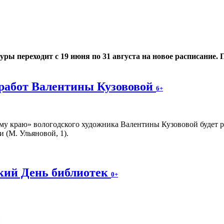
 переходит с 19 июня по 31 августа на новое расписание. По
работ Валентины Кузововой
6+
у краю» вологодского художника Валентины Кузововой будет раб
 (М. Ульяновой, 1).
ский День библиотек
0+