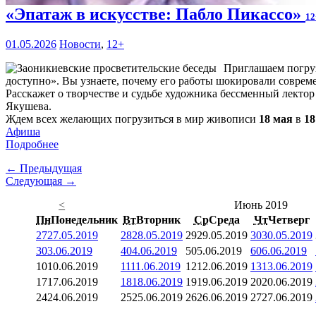
«Эпатаж в искусстве: Пабло Пикассо»
12
01.05.2026
Новости
,
12+
Приглашаем погруз
доступно». Вы узнаете, почему его работы шокировали современ
Расскажет о творчестве и судьбе художника бессменный лекто
Якушева.
Ждем всех желающих погрузиться в мир живописи
18 мая
в
18
Афиша
Подробнее
← Предыдущая
Следующая →
<
Июнь 2019
Пн
Понедельник
Вт
Вторник
Ср
Среда
Чт
Четверг
27
27.05.2019
28
28.05.2019
29
29.05.2019
30
30.05.2019
3
03.06.2019
4
04.06.2019
5
05.06.2019
6
06.06.2019
10
10.06.2019
11
11.06.2019
12
12.06.2019
13
13.06.2019
17
17.06.2019
18
18.06.2019
19
19.06.2019
20
20.06.2019
24
24.06.2019
25
25.06.2019
26
26.06.2019
27
27.06.2019