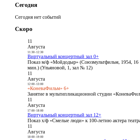
Сегодня
Сегодня нет событий
Скоро
11
Августа
11:30
-
12:30
Виртуальный концертный зал 0+
Показ м/ф «Мойдодыр» (Союзмультфильм, 1954, 16 
мин.) (Ульяновой, 1, зал № 12)
11
Августа
12:00
-
13:00
«КоневаФильм» 6+
Занятие в мультипликационной студии «КоневаФиль
11
Августа
17:00
-
18:00
Виртуальный концертный зал 12+
Показ х/ф «Смелые люди» к 100-летию актера театра
11
Августа
18:00
-
19:00