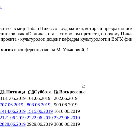
+
иться в мир Пабло Пикассо - художника, который превратил иск
ников, как «Герника» стала символом протеста, и почему Пикассо
р проекта - культуролог, доцент кафедры культурологии ВоГУ, 
 часов
в конференц-зале на М. Ульяновой, 1.
>
Пт
Пятница
Сб
Суббота
Вс
Воскресенье
31
31.05.2019
1
01.06.2019
2
02.06.2019
7
07.06.2019
8
08.06.2019
9
09.06.2019
14
14.06.2019
15
15.06.2019
16
16.06.2019
21
21.06.2019
22
22.06.2019
23
23.06.2019
28
28.06.2019
29
29.06.2019
30
30.06.2019