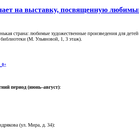
шает на выставку, посвященную любимы
ькая страна: любимые художественные произведения для детей» 
иблиотеки (М. Ульяновой, 1, 3 этаж).
!
0+
ний период (июнь–август)
:
якова (ул. Мира, д. 34):