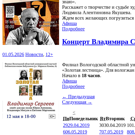
знаю».
Расскажет о творчестве и судьбе 
Людмила Алентиновна Якушева.
Ждем всех желающих погрузиться
Афиша
Подробнее
Концерт Владимира С
01.05.2026
Новости
,
12+
Филиал Вологодской областной уни
«Золотая лестница». Для вологжа
Начало в
18 часов
.
Афиша
Подробнее
← Предыдущая
Следующая →
<
Пн
Понедельник
Вт
Вторник
С
29
29.04.2019
30
30.04.2019
1
01
6
06.05.2019
7
07.05.2019
8
08