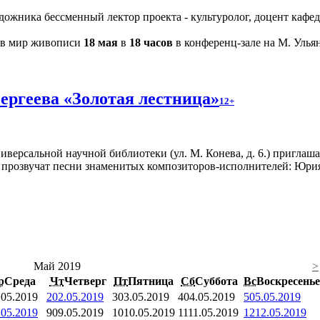
художника бессменный лектор проекта - культуролог, доцент каф
 в мир живописи
18 мая
в
18 часов
в конференц-зале на М. Ульян
ергеева «Золотая лестница»
12+
версальной научной библиотеки (ул. М. Конева, д. 6.) приглаш
н прозвучат песни знаменитых композиторов-исполнителей: Юр
Май 2019
>
р
Среда
Чт
Четверг
Пт
Пятница
Сб
Суббота
Вс
Воскресенье
.05.2019
2
02.05.2019
3
03.05.2019
4
04.05.2019
5
05.05.2019
.05.2019
9
09.05.2019
10
10.05.2019
11
11.05.2019
12
12.05.2019