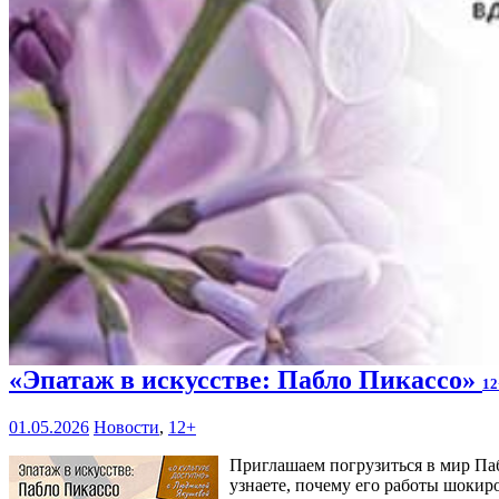
«Эпатаж в искусстве: Пабло Пикассо»
12
01.05.2026
Новости
,
12+
Приглашаем погрузиться в мир Паб
узнаете, почему его работы шокиро