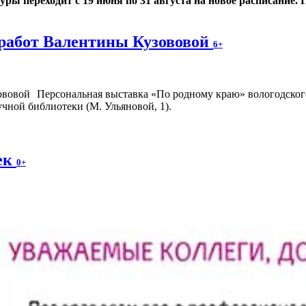
 переходит с 19 июня по 31 августа на новое расписание. По
работ Валентины Кузововой
6+
Персональная выставка «По родному краю» вологодского
чной библиотеки (М. Ульяновой, 1).
ек
0+