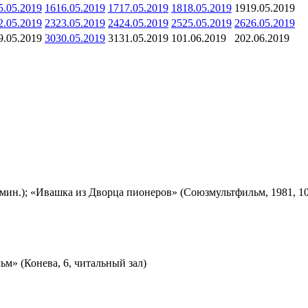
5.05.2019
16
16.05.2019
17
17.05.2019
18
18.05.2019
19
19.05.2019
2.05.2019
23
23.05.2019
24
24.05.2019
25
25.05.2019
26
26.05.2019
9.05.2019
30
30.05.2019
31
31.05.2019
1
01.06.2019
2
02.06.2019
мин.); «Ивашка из Дворца пионеров» (Союзмультфильм, 1981, 10
м» (Конева, 6, читальный зал)