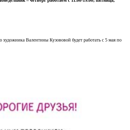
недельник – четверг работаем с 11.00-19.00; пятница,
 художника Валентины Кузововой будет работать с 5 мая по