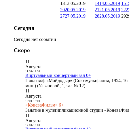
13
13.05.2019
14
14.05.2019
15
1
20
20.05.2019
21
21.05.2019
22
2
27
27.05.2019
28
28.05.2019
29
2
Сегодня
Сегодня нет событий
Скоро
11
Августа
11:30
-
12:30
Виртуальный концертный зал 0+
Показ м/ф «Мойдодыр» (Союзмультфильм, 1954, 16 
мин.) (Ульяновой, 1, зал № 12)
11
Августа
12:00
-
13:00
«КоневаФильм» 6+
Занятие в мультипликационной студии «КоневаФиль
11
Августа
17:00
-
18:00