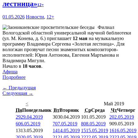
лестница»
12+
01.05.2026
Новости
,
12+
Филиал
Вологодской областной универсальной научной библиотеки
(ул. М. Конева, д. 6.) приглашает
12 мая
на музыкальную
программу Владимира Сергеева «Золотая лестница». Для
вологжан прозвучат песни знаменитых композиторов-
исполнителей: Юрия Антонова, Евгения Мартынова и
Владимира Мигули.
Начало в
18 часов
.
Афиша
Подробнее
← Предыдущая
Следующая →
<
Май 2019
Пн
Понедельник
Вт
Вторник
Ср
Среда
Чт
Четверг
29
29.04.2019
30
30.04.2019
1
01.05.2019
2
02.05.2019
6
06.05.2019
7
07.05.2019
8
08.05.2019
9
09.05.2019
13
13.05.2019
14
14.05.2019
15
15.05.2019
16
16.05.2019
20
20.05.2019
21
21.05.2019
22
22.05.2019
23
23.05.2019