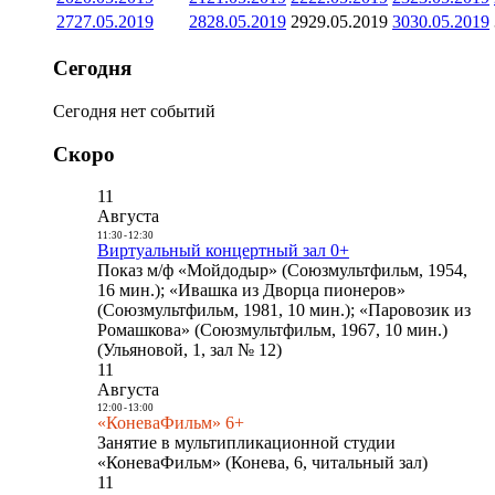
27
27.05.2019
28
28.05.2019
29
29.05.2019
30
30.05.2019
Сегодня
Сегодня нет событий
Скоро
11
Августа
11:30
-
12:30
Виртуальный концертный зал 0+
Показ м/ф «Мойдодыр» (Союзмультфильм, 1954,
16 мин.); «Ивашка из Дворца пионеров»
(Союзмультфильм, 1981, 10 мин.); «Паровозик из
Ромашкова» (Союзмультфильм, 1967, 10 мин.)
(Ульяновой, 1, зал № 12)
11
Августа
12:00
-
13:00
«КоневаФильм» 6+
Занятие в мультипликационной студии
«КоневаФильм» (Конева, 6, читальный зал)
11