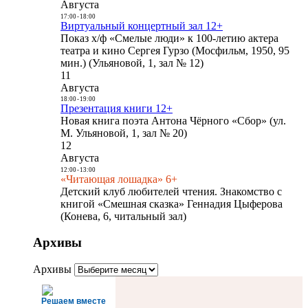
Августа
17:00
-
18:00
Виртуальный концертный зал 12+
Показ х/ф «Смелые люди» к 100-летию актера
театра и кино Сергея Гурзо (Мосфильм, 1950, 95
мин.) (Ульяновой, 1, зал № 12)
11
Августа
18:00
-
19:00
Презентация книги 12+
Новая книга поэта Антона Чёрного «Сбор» (ул.
М. Ульяновой, 1, зал № 20)
12
Августа
12:00
-
13:00
«Читающая лошадка» 6+
Детский клуб любителей чтения. Знакомство с
книгой «Смешная сказка» Геннадия Цыферова
(Конева, 6, читальный зал)
Архивы
Архивы
Решаем вместе