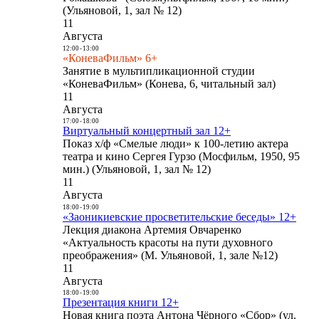
(Ульяновой, 1, зал № 12)
11
Августа
12:00
-
13:00
«КоневаФильм» 6+
Занятие в мультипликационной студии
«КоневаФильм» (Конева, 6, читальный зал)
11
Августа
17:00
-
18:00
Виртуальный концертный зал 12+
Показ х/ф «Смелые люди» к 100-летию актера
театра и кино Сергея Гурзо (Мосфильм, 1950, 95
мин.) (Ульяновой, 1, зал № 12)
11
Августа
18:00
-
19:00
«Заоникиевские просветительские беседы» 12+
Лекция диакона Артемия Овчаренко
«Актуальность красоты на пути духовного
преображения» (М. Ульяновой, 1, зале №12)
11
Августа
18:00
-
19:00
Презентация книги 12+
Новая книга поэта Антона Чёрного «Сбор» (ул.