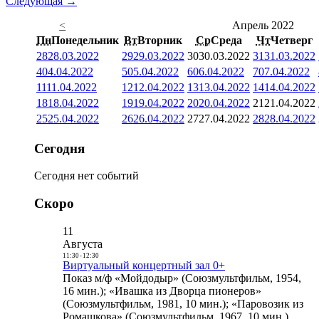
Следующая →
<
Апрель 2022
Пн
Понедельник
Вт
Вторник
Ср
Среда
Чт
Четверг
28
28.03.2022
29
29.03.2022
30
30.03.2022
31
31.03.2022
4
04.04.2022
5
05.04.2022
6
06.04.2022
7
07.04.2022
11
11.04.2022
12
12.04.2022
13
13.04.2022
14
14.04.2022
18
18.04.2022
19
19.04.2022
20
20.04.2022
21
21.04.2022
25
25.04.2022
26
26.04.2022
27
27.04.2022
28
28.04.2022
Сегодня
Сегодня нет событий
Скоро
11
Августа
11:30
-
12:30
Виртуальный концертный зал 0+
Показ м/ф «Мойдодыр» (Союзмультфильм, 1954,
16 мин.); «Ивашка из Дворца пионеров»
(Союзмультфильм, 1981, 10 мин.); «Паровозик из
Ромашкова» (Союзмультфильм, 1967, 10 мин.)