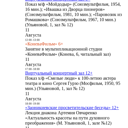
Показ м/ф «Мойдодыр» (Союзмультфильм, 1954,
16 мин.); «Ивашка из Дворца пионеров»
(Союзмультфильм, 1981, 10 мин.); «Паровозик из
Ромашкова» (Союзмультфильм, 1967, 10 мин.)
(Ульяновой, 1, зал № 12)
11
Августа
12:00
-
13:00
«КоневаФильм» 6+
Занятие в мультипликационной студии
«КоневаФильм» (Конева, 6, читальный зал)
11
Августа
17:00
-
18:00
Виртуальный концертный зал 12+
Показ х/ф «Смелые люди» к 100-летию актера
театра и кино Сергея Гурзо (Мосфильм, 1950, 95
мин.) (Ульяновой, 1, зал № 12)
11
Августа
18:00
-
19:00
«Заоникиевские просветительские беседы» 12+
Лекция диакона Артемия Овчаренко
«Актуальность красоты на пути духовного
преображения» (М. Ульяновой, 1, зале №12)