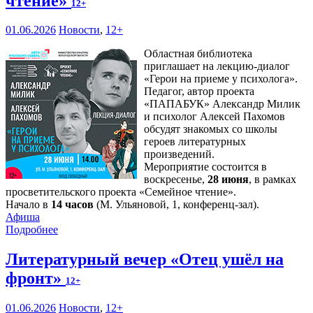
чтение»
12+
01.06.2026
Новости
,
12+
Областная библиотека
приглашает на лекцию-диалог
«Герои на приеме у психолога».
Педагог, автор проекта
«ПАПАБУК» Александр Милик
и психолог Алексей Пахомов
обсудят знакомых со школы
героев литературных
произведений.
Мероприятие состоится в
воскресенье,
28 июня
, в рамках
просветительского проекта «Семейное чтение».
Начало в
14 часов
(М. Ульяновой, 1, конференц-зал).
Афиша
Подробнее
Литературный вечер «Отец ушёл на
фронт»
12+
01.06.2026
Новости
,
12+