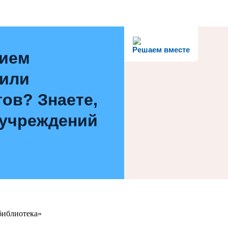
Решаем вместе
нием
 или
ов? Знаете,
 учреждений
библиотека»