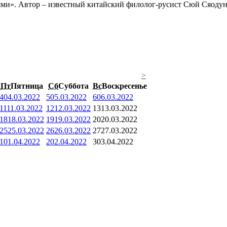
ями». Автор – известный китайский филолог-русист Сюй Сяодун
>
Пт
Пятница
Сб
Суббота
Вс
Воскресенье
4
04.03.2022
5
05.03.2022
6
06.03.2022
11
11.03.2022
12
12.03.2022
13
13.03.2022
18
18.03.2022
19
19.03.2022
20
20.03.2022
25
25.03.2022
26
26.03.2022
27
27.03.2022
1
01.04.2022
2
02.04.2022
3
03.04.2022