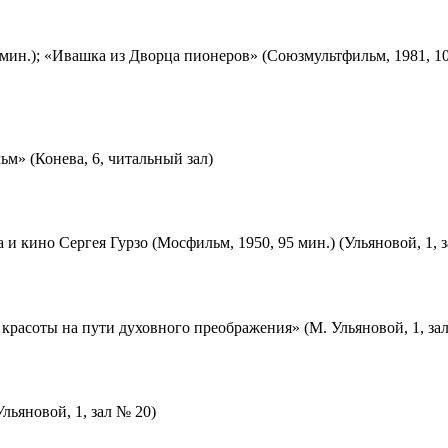
мин.); «Ивашка из Дворца пионеров» (Союзмультфильм, 1981, 10
м» (Конева, 6, читальный зал)
 и кино Сергея Гурзо (Мосфильм, 1950, 95 мин.) (Ульяновой, 1, 
красоты на пути духовного преображения» (М. Ульяновой, 1, за
льяновой, 1, зал № 20)