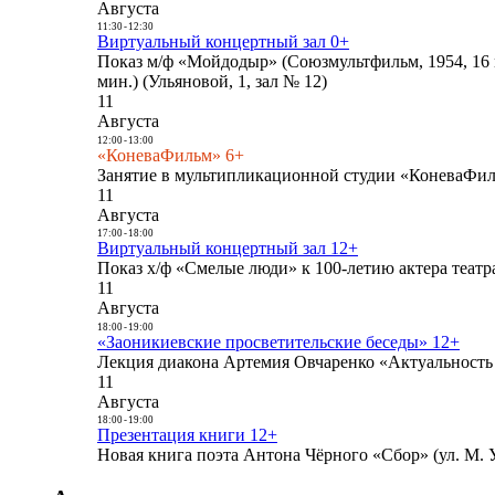
Августа
11:30
-
12:30
Виртуальный концертный зал 0+
Показ м/ф «Мойдодыр» (Союзмультфильм, 1954, 16 
мин.) (Ульяновой, 1, зал № 12)
11
Августа
12:00
-
13:00
«КоневаФильм» 6+
Занятие в мультипликационной студии «КоневаФиль
11
Августа
17:00
-
18:00
Виртуальный концертный зал 12+
Показ х/ф «Смелые люди» к 100-летию актера театра
11
Августа
18:00
-
19:00
«Заоникиевские просветительские беседы» 12+
Лекция диакона Артемия Овчаренко «Актуальность 
11
Августа
18:00
-
19:00
Презентация книги 12+
Новая книга поэта Антона Чёрного «Сбор» (ул. М. У