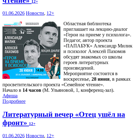
чтение»
12+
01.06.2026
Новости
,
12+
Областная библиотека
приглашает на лекцию-диалог
«Герои на приеме у психолога».
Педагог, автор проекта
«ПАПАБУК» Александр Милик
и психолог Алексей Пахомов
обсудят знакомых со школы
героев литературных
произведений.
Мероприятие состоится в
воскресенье,
28 июня
, в рамках
просветительского проекта «Семейное чтение».
Начало в
14 часов
(М. Ульяновой, 1, конференц-зал).
Афиша
Подробнее
Литературный вечер «Отец ушёл на
фронт»
12+
01.06.2026
Новости
,
12+