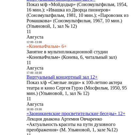
Показ м/ф «Мойдодыр» (Союзмультфильм, 1954,
16 мин.); «Ивашка из Дворца пионеров»
(Союзмультфильм, 1981, 10 мин.); «Паровозик из
Ромашкова» (Союзмультфильм, 1967, 10 мин.)
(Ульяновой, 1, зал № 12)
11
Августа
12:00
-
13:00
«КоневаФильм» 6+
Занятие в мультипликационной студии
«КоневаФильм» (Конева, 6, читальный зал)
11
Августа
17:00
-
18:00
Виртуальный концертный зал 12+
Показ х/ф «Смелые люди» к 100-летию актера
театра и кино Сергея Гурзо (Мосфильм, 1950, 95
мин.) (Ульяновой, 1, зал № 12)
11
Августа
18:00
-
19:00
«Заоникиевские просветительские беседы» 12+
Лекция диакона Артемия Овчаренко
«Актуальность красоты на пути духовного
преображения» (М. Ульяновой, 1, зале №12)