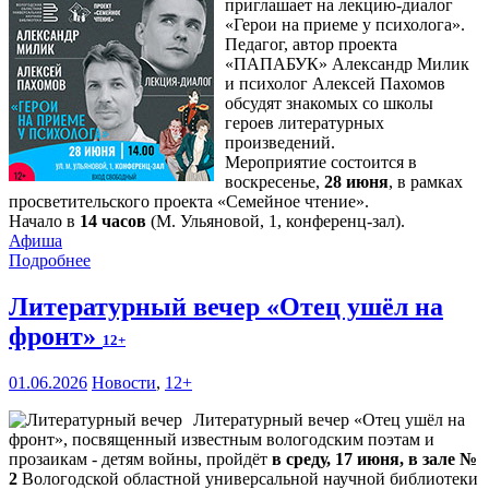
приглашает на лекцию-диалог
«Герои на приеме у психолога».
Педагог, автор проекта
«ПАПАБУК» Александр Милик
и психолог Алексей Пахомов
обсудят знакомых со школы
героев литературных
произведений.
Мероприятие состоится в
воскресенье,
28 июня
, в рамках
просветительского проекта «Семейное чтение».
Начало в
14 часов
(М. Ульяновой, 1, конференц-зал).
Афиша
Подробнее
Литературный вечер «Отец ушёл на
фронт»
12+
01.06.2026
Новости
,
12+
Литературный вечер «Отец ушёл на
фронт», посвященный известным вологодским поэтам и
прозаикам - детям войны, пройдёт
в среду, 17 июня, в зале №
2
Вологодской областной универсальной научной библиотеки