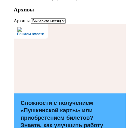
Архивы
Архивы
Решаем вместе
Сложности с получением
«Пушкинской карты» или
приобретением билетов?
Знаете, как улучшить работу