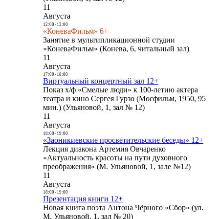
11
Августа
12:00
-
13:00
«КоневаФильм» 6+
Занятие в мультипликационной студии
«КоневаФильм» (Конева, 6, читальный зал)
11
Августа
17:00
-
18:00
Виртуальный концертный зал 12+
Показ х/ф «Смелые люди» к 100-летию актера
театра и кино Сергея Гурзо (Мосфильм, 1950, 95
мин.) (Ульяновой, 1, зал № 12)
11
Августа
18:00
-
19:00
«Заоникиевские просветительские беседы» 12+
Лекция диакона Артемия Овчаренко
«Актуальность красоты на пути духовного
преображения» (М. Ульяновой, 1, зале №12)
11
Августа
18:00
-
19:00
Презентация книги 12+
Новая книга поэта Антона Чёрного «Сбор» (ул.
М. Ульяновой, 1, зал № 20)