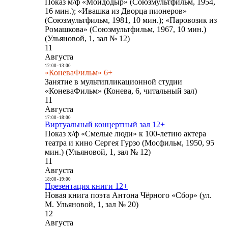
Показ м/ф «Мойдодыр» (Союзмультфильм, 1954,
16 мин.); «Ивашка из Дворца пионеров»
(Союзмультфильм, 1981, 10 мин.); «Паровозик из
Ромашкова» (Союзмультфильм, 1967, 10 мин.)
(Ульяновой, 1, зал № 12)
11
Августа
12:00
-
13:00
«КоневаФильм» 6+
Занятие в мультипликационной студии
«КоневаФильм» (Конева, 6, читальный зал)
11
Августа
17:00
-
18:00
Виртуальный концертный зал 12+
Показ х/ф «Смелые люди» к 100-летию актера
театра и кино Сергея Гурзо (Мосфильм, 1950, 95
мин.) (Ульяновой, 1, зал № 12)
11
Августа
18:00
-
19:00
Презентация книги 12+
Новая книга поэта Антона Чёрного «Сбор» (ул.
М. Ульяновой, 1, зал № 20)
12
Августа