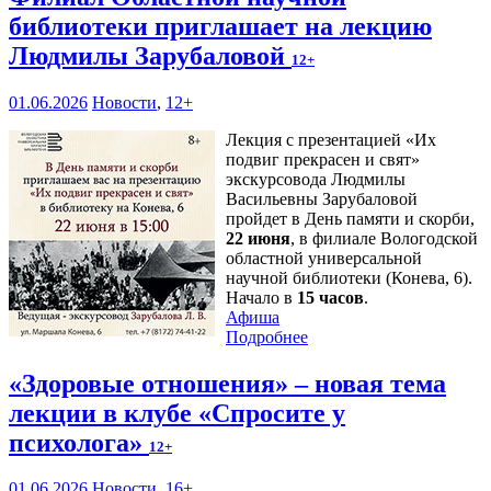
библиотеки приглашает на лекцию
Людмилы Зарубаловой
12+
01.06.2026
Новости
,
12+
Лекция с презентацией «Их
подвиг прекрасен и свят»
экскурсовода Людмилы
Васильевны Зарубаловой
пройдет в День памяти и скорби,
22 июня
, в филиале Вологодской
областной универсальной
научной библиотеки (Конева, 6).
Начало в
15 часов
.
Афиша
Подробнее
«Здоровые отношения» – новая тема
лекции в клубе «Спросите у
психолога»
12+
01.06.2026
Новости
,
16+