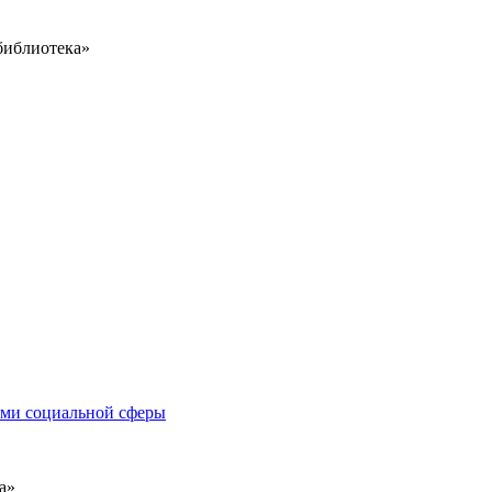
библиотека»
иями социальной сферы
а»