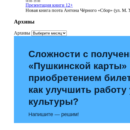
18:00
-
19:00
Презентация книги 12+
Новая книга поэта Антона Чёрного «Сбор» (ул. М. У
Архивы
Архивы
Сложности с получе
«Пушкинской карты»
приобретением билет
как улучшить работу
культуры?
Напишите — решим!