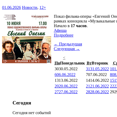
01.06.2026
Новости
,
12+
Показ фильма-оперы «Евгений Оне
рамках киноцикла «Музыкальные 
Начало в
17 часов
.
Афиша
Подробнее
← Предыдущая
Следующая →
<
Пн
Понедельник
Вт
Вторник
С
30
30.05.2022
31
31.05.2022
1
01
6
06.06.2022
7
07.06.2022
8
08
13
13.06.2022
14
14.06.2022
15
1
20
20.06.2022
21
21.06.2022
22
2
27
27.06.2022
28
28.06.2022
29
2
Сегодня
Сегодня нет событий