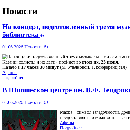
Новости
На концерт, подготовленный тремя му
библиотека
6+
01.06.2026
Новости
,
6+
Казани: солисты и их дети» пройдет во вторник,
23 июня
.
Начало в
17 часов 30 минут
(М. Ульяновой, 1, конференц-зал).
Афиша
Подробнее
В Юношеском центре им. В.Ф. Тендряк
01.06.2026
Новости
,
6+
Маска – символ загадочности, дре
предоставляет возможность взглян
Афиша
Подробнее