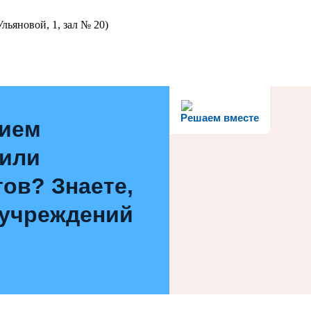
льяновой, 1, зал № 20)
Решаем вместе
нием
 или
ов? Знаете,
 учреждений