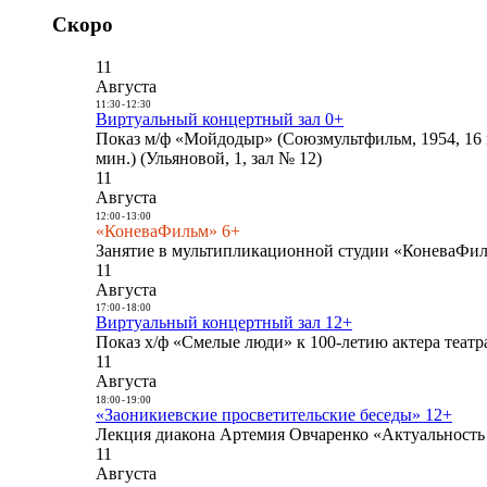
Скоро
11
Августа
11:30
-
12:30
Виртуальный концертный зал 0+
Показ м/ф «Мойдодыр» (Союзмультфильм, 1954, 16 
мин.) (Ульяновой, 1, зал № 12)
11
Августа
12:00
-
13:00
«КоневаФильм» 6+
Занятие в мультипликационной студии «КоневаФиль
11
Августа
17:00
-
18:00
Виртуальный концертный зал 12+
Показ х/ф «Смелые люди» к 100-летию актера театра
11
Августа
18:00
-
19:00
«Заоникиевские просветительские беседы» 12+
Лекция диакона Артемия Овчаренко «Актуальность 
11
Августа