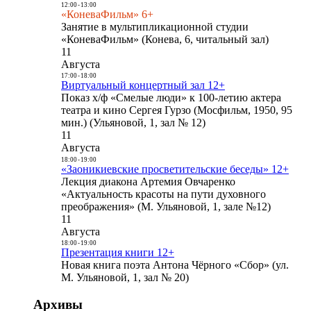
12:00
-
13:00
«КоневаФильм» 6+
Занятие в мультипликационной студии
«КоневаФильм» (Конева, 6, читальный зал)
11
Августа
17:00
-
18:00
Виртуальный концертный зал 12+
Показ х/ф «Смелые люди» к 100-летию актера
театра и кино Сергея Гурзо (Мосфильм, 1950, 95
мин.) (Ульяновой, 1, зал № 12)
11
Августа
18:00
-
19:00
«Заоникиевские просветительские беседы» 12+
Лекция диакона Артемия Овчаренко
«Актуальность красоты на пути духовного
преображения» (М. Ульяновой, 1, зале №12)
11
Августа
18:00
-
19:00
Презентация книги 12+
Новая книга поэта Антона Чёрного «Сбор» (ул.
М. Ульяновой, 1, зал № 20)
Архивы