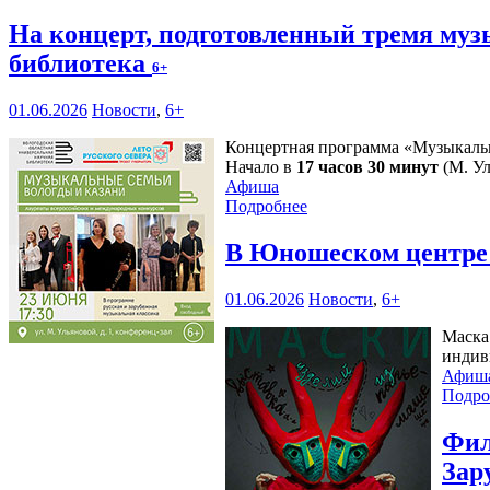
На концерт, подготовленный тремя му
библиотека
6+
01.06.2026
Новости
,
6+
Концертная программа «Музыкальн
Начало в
17 часов 30 минут
(М. Ул
Афиша
Подробнее
В Юношеском центре 
01.06.2026
Новости
,
6+
Маска
индив
Афиш
Подро
Фил
Зар