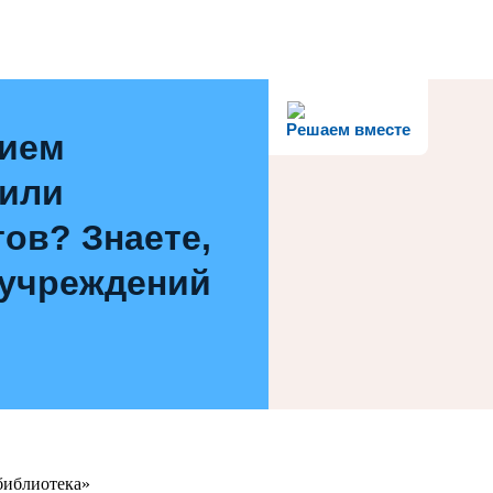
Решаем вместе
нием
 или
ов? Знаете,
 учреждений
библиотека»