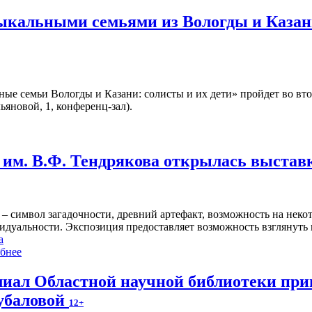
зыкальными семьями из Вологды и Казан
ые семьи Вологды и Казани: солисты и их дети» пройдет во вт
ьяновой, 1, конференц-зал).
им. В.Ф. Тендрякова открылась выстав
 – символ загадочности, древний артефакт, возможность на нек
идуальности. Экспозиция предоставляет возможность взглянуть 
а
бнее
иал Областной научной библиотеки пр
убаловой
12+