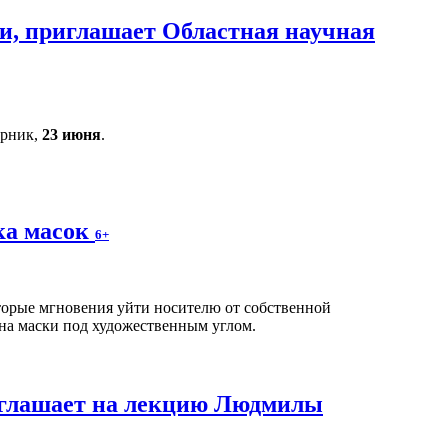
и, приглашает Областная научная
орник,
23 июня
.
ка масок
6+
оторые мгновения уйти носителю от собственной
на маски под художественным углом.
иглашает на лекцию Людмилы