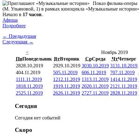
Показ фильма-оперы 
(М. Ульяновой, 1) в рамках киноцикла «Музыкальные истории»
Начало в
17 часов
.
Афиша
Подробнее
← Предыдущая
Следующая →
<
Ноябрь 2019
Пн
Понедельник
Вт
Вторник
Ср
Среда
Чт
Четверг
28
28.10.2019
29
29.10.2019
30
30.10.2019
31
31.10.2019
4
04.11.2019
5
05.11.2019
6
06.11.2019
7
07.11.2019
11
11.11.2019
12
12.11.2019
13
13.11.2019
14
14.11.2019
18
18.11.2019
19
19.11.2019
20
20.11.2019
21
21.11.2019
25
25.11.2019
26
26.11.2019
27
27.11.2019
28
28.11.2019
Сегодня
Сегодня нет событий
Скоро