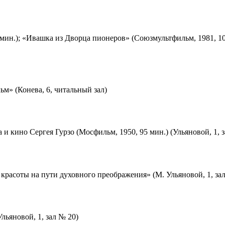
мин.); «Ивашка из Дворца пионеров» (Союзмультфильм, 1981, 10
м» (Конева, 6, читальный зал)
 и кино Сергея Гурзо (Мосфильм, 1950, 95 мин.) (Ульяновой, 1, 
красоты на пути духовного преображения» (М. Ульяновой, 1, за
льяновой, 1, зал № 20)