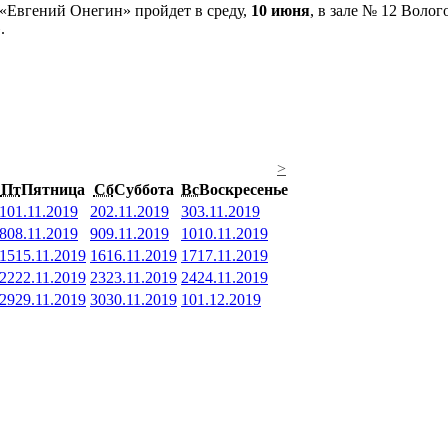
«Евгений Онегин» пройдет в среду,
10 июня
, в зале № 12 Воло
.
>
Пт
Пятница
Сб
Суббота
Вс
Воскресенье
1
01.11.2019
2
02.11.2019
3
03.11.2019
8
08.11.2019
9
09.11.2019
10
10.11.2019
15
15.11.2019
16
16.11.2019
17
17.11.2019
22
22.11.2019
23
23.11.2019
24
24.11.2019
29
29.11.2019
30
30.11.2019
1
01.12.2019