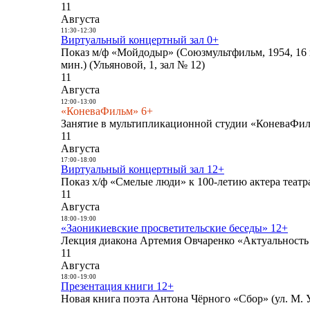
11
Августа
11:30
-
12:30
Виртуальный концертный зал 0+
Показ м/ф «Мойдодыр» (Союзмультфильм, 1954, 16 
мин.) (Ульяновой, 1, зал № 12)
11
Августа
12:00
-
13:00
«КоневаФильм» 6+
Занятие в мультипликационной студии «КоневаФиль
11
Августа
17:00
-
18:00
Виртуальный концертный зал 12+
Показ х/ф «Смелые люди» к 100-летию актера театра
11
Августа
18:00
-
19:00
«Заоникиевские просветительские беседы» 12+
Лекция диакона Артемия Овчаренко «Актуальность 
11
Августа
18:00
-
19:00
Презентация книги 12+
Новая книга поэта Антона Чёрного «Сбор» (ул. М. У