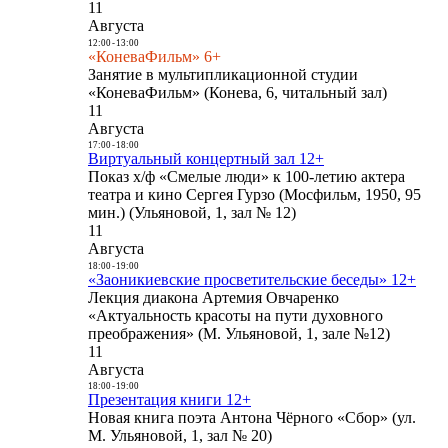
11
Августа
12:00
-
13:00
«КоневаФильм» 6+
Занятие в мультипликационной студии
«КоневаФильм» (Конева, 6, читальный зал)
11
Августа
17:00
-
18:00
Виртуальный концертный зал 12+
Показ х/ф «Смелые люди» к 100-летию актера
театра и кино Сергея Гурзо (Мосфильм, 1950, 95
мин.) (Ульяновой, 1, зал № 12)
11
Августа
18:00
-
19:00
«Заоникиевские просветительские беседы» 12+
Лекция диакона Артемия Овчаренко
«Актуальность красоты на пути духовного
преображения» (М. Ульяновой, 1, зале №12)
11
Августа
18:00
-
19:00
Презентация книги 12+
Новая книга поэта Антона Чёрного «Сбор» (ул.
М. Ульяновой, 1, зал № 20)