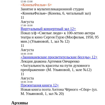
12:00
-
13:00
«КоневаФильм» 6+
Занятие в мультипликационной студии
«КоневаФильм» (Конева, 6, читальный зал)
11
Августа
17:00
-
18:00
Виртуальный концертный зал 12+
Показ х/ф «Смелые люди» к 100-летию актера
театра и кино Сергея Гурзо (Мосфильм, 1950, 95
мин.) (Ульяновой, 1, зал № 12)
11
Августа
18:00
-
19:00
«Заоникиевские просветительские беседы» 12+
Лекция диакона Артемия Овчаренко
«Актуальность красоты на пути духовного
преображения» (М. Ульяновой, 1, зале №12)
11
Августа
18:00
-
19:00
Презентация книги 12+
Новая книга поэта Антона Чёрного «Сбор» (ул.
М. Ульяновой, 1, зал № 20)
Архивы