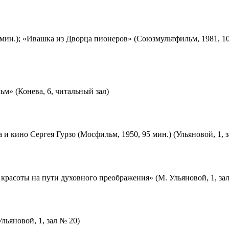
мин.); «Ивашка из Дворца пионеров» (Союзмультфильм, 1981, 10
м» (Конева, 6, читальный зал)
 и кино Сергея Гурзо (Мосфильм, 1950, 95 мин.) (Ульяновой, 1, 
красоты на пути духовного преображения» (М. Ульяновой, 1, за
льяновой, 1, зал № 20)