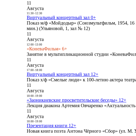
11
Августа
11:30
-
12:30
Виртуальный концертный зал 0+
Показ м/ф «Мойдодыр» (Союзмультфильм, 1954, 16 
мин.) (Ульяновой, 1, зал № 12)
11
Августа
12:00
-
13:00
«КоневаФильм» 6+
Занятие в мультипликационной студии «КоневаФиль
11
Августа
17:00
-
18:00
Виртуальный концертный зал 12+
Показ х/ф «Смелые люди» к 100-летию актера театра
11
Августа
18:00
-
19:00
«Заоникиевские просветительские беседы» 12+
Лекция диакона Артемия Овчаренко «Актуальность 
11
Августа
18:00
-
19:00
Презентация книги 12+
Новая книга поэта Антона Чёрного «Сбор» (ул. М. У