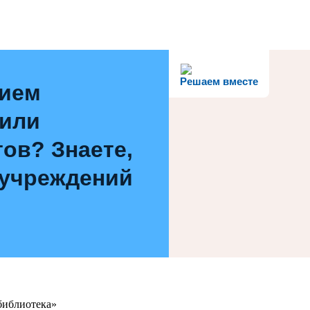
Решаем вместе
нием
 или
ов? Знаете,
 учреждений
библиотека»