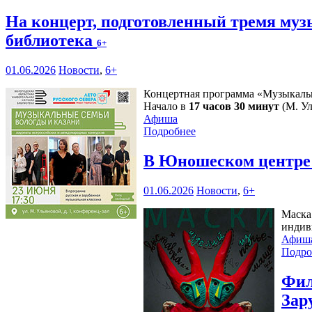
На концерт, подготовленный тремя му
библиотека
6+
01.06.2026
Новости
,
6+
Концертная программа «Музыкальн
Начало в
17 часов 30 минут
(М. Ул
Афиша
Подробнее
В Юношеском центре 
01.06.2026
Новости
,
6+
Маска
индив
Афиш
Подро
Фил
Зар