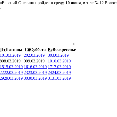
«Евгений Онегин» пройдет в среду,
10 июня
, в зале № 12 Воло
.
>
Пт
Пятница
Сб
Суббота
Вс
Воскресенье
1
01.03.2019
2
02.03.2019
3
03.03.2019
8
08.03.2019
9
09.03.2019
10
10.03.2019
15
15.03.2019
16
16.03.2019
17
17.03.2019
22
22.03.2019
23
23.03.2019
24
24.03.2019
29
29.03.2019
30
30.03.2019
31
31.03.2019