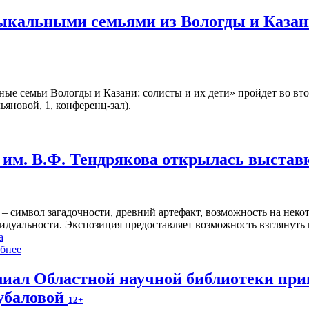
зыкальными семьями из Вологды и Казан
ые семьи Вологды и Казани: солисты и их дети» пройдет во вт
ьяновой, 1, конференц-зал).
им. В.Ф. Тендрякова открылась выстав
 – символ загадочности, древний артефакт, возможность на нек
идуальности. Экспозиция предоставляет возможность взглянуть 
а
бнее
иал Областной научной библиотеки пр
убаловой
12+