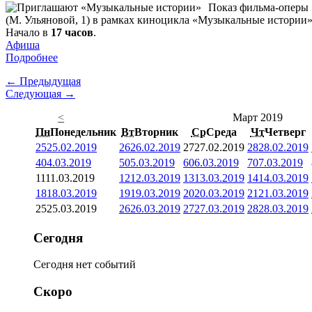
Показ фильма-оперы 
(М. Ульяновой, 1) в рамках киноцикла «Музыкальные истории»
Начало в
17 часов
.
Афиша
Подробнее
← Предыдущая
Следующая →
<
Март 2019
Пн
Понедельник
Вт
Вторник
Ср
Среда
Чт
Четверг
25
25.02.2019
26
26.02.2019
27
27.02.2019
28
28.02.2019
4
04.03.2019
5
05.03.2019
6
06.03.2019
7
07.03.2019
11
11.03.2019
12
12.03.2019
13
13.03.2019
14
14.03.2019
18
18.03.2019
19
19.03.2019
20
20.03.2019
21
21.03.2019
25
25.03.2019
26
26.03.2019
27
27.03.2019
28
28.03.2019
Сегодня
Сегодня нет событий
Скоро