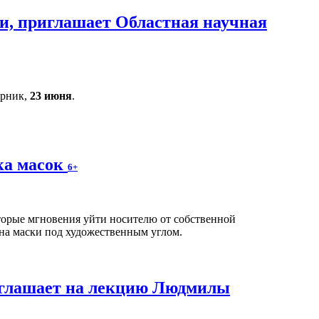
и, приглашает Областная научная
орник,
23 июня
.
ка масок
6+
оторые мгновения уйти носителю от собственной
на маски под художественным углом.
иглашает на лекцию Людмилы