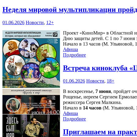
Неделя мировой мультипликации пройд
01.06.2026
Новости
,
12+
Проект «КиноМир» в Областной на
Дню защиты детей. С 1 по 7 июня з
Начало в 13 часов (М. Ульяновой, 1
Афиша
Подробнее
Встреча киноклуба «
01.06.2026
Новости
,
18+
В воскресенье,
7 июня
, пройдет о
Рощенье, иереем Сергием Ермолае
режиссера Сергея Малкина.
Начало в
14 часов
(М. Ульяновой, 1
Афиша
Подробнее
Приглашаем на практ