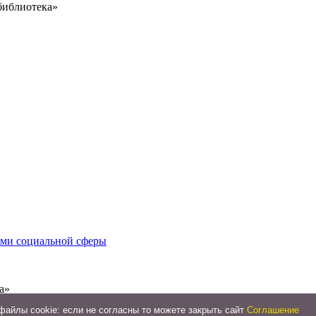
библиотека»
иями социальной сферы
а»
айлы cookie: если не согласны то можете закрыть сайт
Соглашение