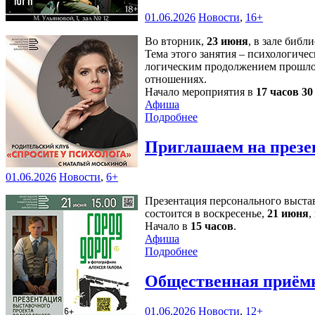
01.06.2026
Новости
,
16+
Во вторник,
23 июня
, в зале библ
Тема этого занятия – психологичес
логическим продолжением прошлой
отношениях.
Начало мероприятия в
17 часов 3
Афиша
Подробнее
Приглашаем на презе
01.06.2026
Новости
,
6+
Презентация персонального выст
состоится в воскресенье,
21 июня
,
Начало в
15 часов
.
Афиша
Подробнее
Общественная приёмн
01.06.2026
Новости
,
12+