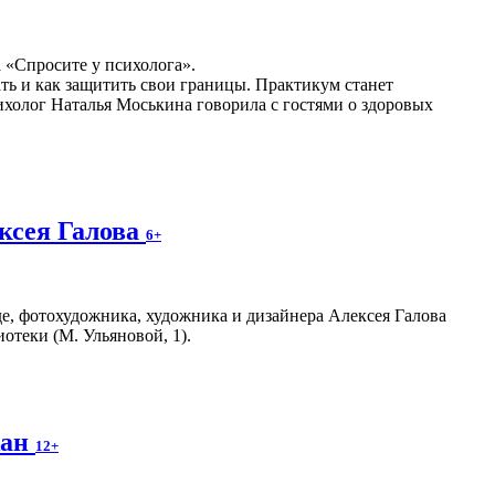
а «Спросите у психолога».
ать и как защитить свои границы. Практикум станет
холог Наталья Моськина говорила с гостями о здоровых
ксея Галова
6+
е, фотохудожника, художника и дизайнера Алексея Галова
отеки (М. Ульяновой, 1).
жан
12+