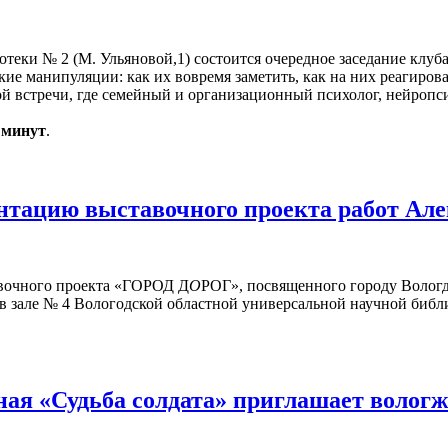
иотеки № 2 (М. Ульяновой,1) состоится очередное заседание клуб
кие манипуляции: как их вовремя заметить, как на них реагиров
 встречи, где семейный и организационный психолог, нейропси
0 минут
.
нтацию выставочного проекта работ Але
авочного проекта «ГОРОД Д
О
РОГ», посвященного городу Вологд
 в зале № 4 Вологодской областной универсальной научной библи
ая «Судьба солдата» приглашает волог