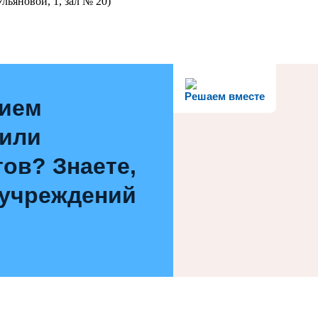
льяновой, 1, зал № 20)
Решаем вместе
нием
 или
ов? Знаете,
 учреждений