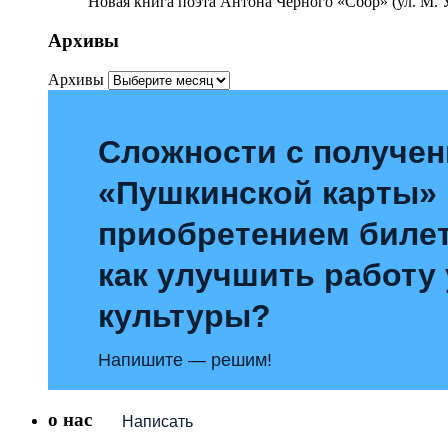
Новая книга поэта Антона Чёрного «Сбор» (ул. М. У
Архивы
Архивы
Сложности с получе
«Пушкинской карты»
приобретением билет
как улучшить работу
культуры?
Напишите — решим!
о нас
Написать