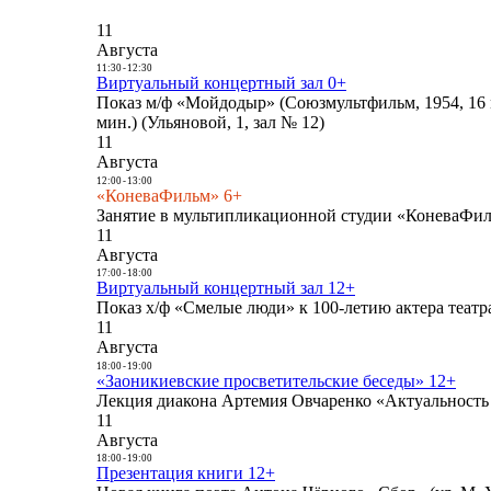
11
Августа
11:30
-
12:30
Виртуальный концертный зал 0+
Показ м/ф «Мойдодыр» (Союзмультфильм, 1954, 16 
мин.) (Ульяновой, 1, зал № 12)
11
Августа
12:00
-
13:00
«КоневаФильм» 6+
Занятие в мультипликационной студии «КоневаФиль
11
Августа
17:00
-
18:00
Виртуальный концертный зал 12+
Показ х/ф «Смелые люди» к 100-летию актера театра
11
Августа
18:00
-
19:00
«Заоникиевские просветительские беседы» 12+
Лекция диакона Артемия Овчаренко «Актуальность 
11
Августа
18:00
-
19:00
Презентация книги 12+