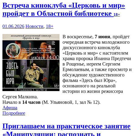
Встреча киноклуба «Церковь и мир»
пройдет в Областной библиотеке
18+
01.06.2026
Новости
,
18+
В воскресенье,
7 июня
, пройдет
очередная встреча молодежного
дискуссионного киноклуба
«Церковь и мир» с настоятелем
храма пророка Иоанна Предтечи
в Рощенье, иереем Сергием
Ермолаевым, а также просмотр и
обсуждение художественного
фильма «Здесь был Юра»,
основанного на реальной
истории из жизни режиссера
Сергея Малкина.
Начало в
14 часов
(М. Ульяновой, 1, зал № 12).
Афиша
Подробнее
Приглашаем на практическое занятие
«Манипуляции: распознать и