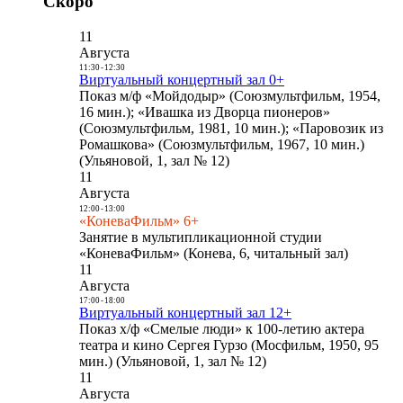
Скоро
11
Августа
11:30
-
12:30
Виртуальный концертный зал 0+
Показ м/ф «Мойдодыр» (Союзмультфильм, 1954,
16 мин.); «Ивашка из Дворца пионеров»
(Союзмультфильм, 1981, 10 мин.); «Паровозик из
Ромашкова» (Союзмультфильм, 1967, 10 мин.)
(Ульяновой, 1, зал № 12)
11
Августа
12:00
-
13:00
«КоневаФильм» 6+
Занятие в мультипликационной студии
«КоневаФильм» (Конева, 6, читальный зал)
11
Августа
17:00
-
18:00
Виртуальный концертный зал 12+
Показ х/ф «Смелые люди» к 100-летию актера
театра и кино Сергея Гурзо (Мосфильм, 1950, 95
мин.) (Ульяновой, 1, зал № 12)
11
Августа