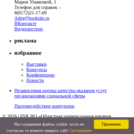
Марии Ульяновой, 1
Телефон для справок –
8(8172)21-17-69
Adm@booksite.ru
ВКонтакте
Видеохостинг
реклама
избранное
Выставки
Конкурсы
Конференции
Новости
Независимая оценка качества оказания услуг
организациями социальной сферы
Противодействие коррупции
© 2026 | БУК ВО «Областная универсальная научная
библиотека»
Мы cохраняем файлы cookie: если не
Принимаю
↑
согласны то можете закрыть сайт
Соглашение