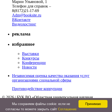
Марии Ульяновой, 1
Телефон для справок –
8(8172)21-17-69
Adm@booksite.ru
ВКонтакте
Видеохостинг
реклама
избранное
Выставки
Конкурсы
Конференции
Новости
Независимая оценка качества оказания услуг
организациями социальной сферы
Противодействие коррупции
© 2026 | БУК ВО «Областная универсальная научная
библиотека»
Мы cохраняем файлы cookie: если не
Принимаю
↑
согласны то можете закрыть сайт
Соглашение