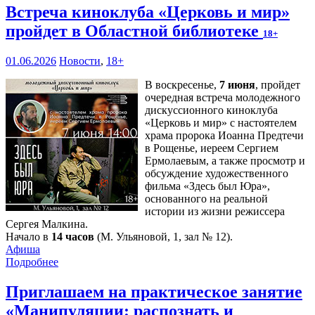
Встреча киноклуба «Церковь и мир»
пройдет в Областной библиотеке
18+
01.06.2026
Новости
,
18+
В воскресенье,
7 июня
, пройдет
очередная встреча молодежного
дискуссионного киноклуба
«Церковь и мир» с настоятелем
храма пророка Иоанна Предтечи
в Рощенье, иереем Сергием
Ермолаевым, а также просмотр и
обсуждение художественного
фильма «Здесь был Юра»,
основанного на реальной
истории из жизни режиссера
Сергея Малкина.
Начало в
14 часов
(М. Ульяновой, 1, зал № 12).
Афиша
Подробнее
Приглашаем на практическое занятие
«Манипуляции: распознать и