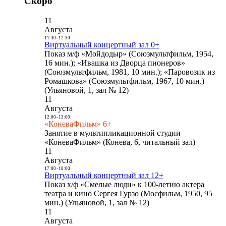
Скоро
11
Августа
11:30
-
12:30
Виртуальный концертный зал 0+
Показ м/ф «Мойдодыр» (Союзмультфильм, 1954,
16 мин.); «Ивашка из Дворца пионеров»
(Союзмультфильм, 1981, 10 мин.); «Паровозик из
Ромашкова» (Союзмультфильм, 1967, 10 мин.)
(Ульяновой, 1, зал № 12)
11
Августа
12:00
-
13:00
«КоневаФильм» 6+
Занятие в мультипликационной студии
«КоневаФильм» (Конева, 6, читальный зал)
11
Августа
17:00
-
18:00
Виртуальный концертный зал 12+
Показ х/ф «Смелые люди» к 100-летию актера
театра и кино Сергея Гурзо (Мосфильм, 1950, 95
мин.) (Ульяновой, 1, зал № 12)
11
Августа