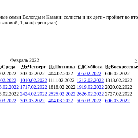
ые семьи Вологды и Казани: солисты и их дети» пройдет во вт
ьяновой, 1, конференц-зал).
Февраль 2022
>
р
Среда
Чт
Четверг
Пт
Пятница
Сб
Суббота
Вс
Воскресенье
.02.2022
3
03.02.2022
4
04.02.2022
5
05.02.2022
6
06.02.2022
.02.2022
10
10.02.2022
11
11.02.2022
12
12.02.2022
13
13.02.2022
6.02.2022
17
17.02.2022
18
18.02.2022
19
19.02.2022
20
20.02.2022
3.02.2022
24
24.02.2022
25
25.02.2022
26
26.02.2022
27
27.02.2022
.03.2022
3
03.03.2022
4
04.03.2022
5
05.03.2022
6
06.03.2022