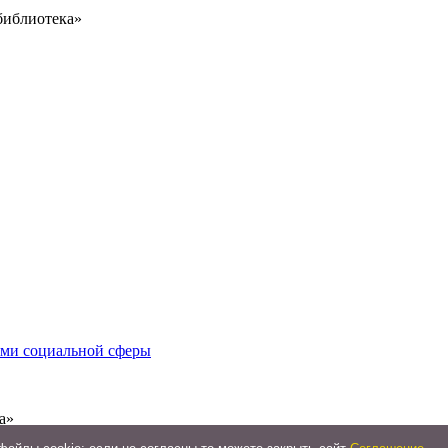
библиотека»
иями социальной сферы
а»