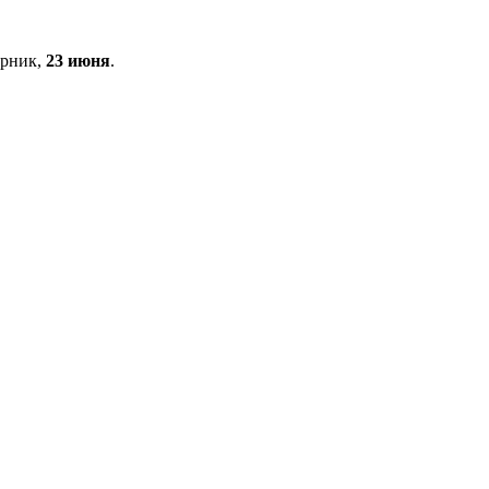
орник,
23 июня
.