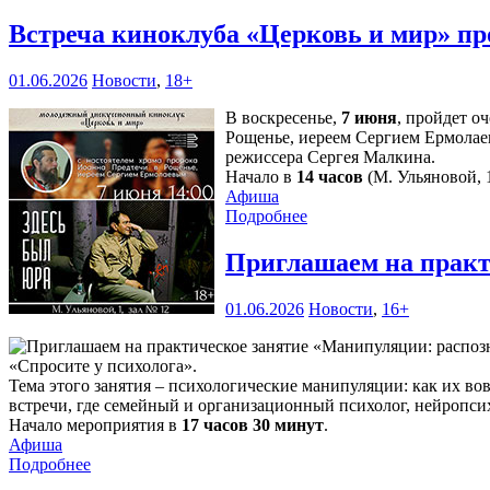
Встреча киноклуба «Церковь и мир» пр
01.06.2026
Новости
,
18+
В воскресенье,
7 июня
, пройдет о
Рощенье, иереем Сергием Ермолае
режиссера Сергея Малкина.
Начало в
14 часов
(М. Ульяновой, 1
Афиша
Подробнее
Приглашаем на практ
01.06.2026
Новости
,
16+
«Спросите у психолога».
Тема этого занятия – психологические манипуляции: как их во
встречи, где семейный и организационный психолог, нейропси
Начало мероприятия в
17 часов 30 минут
.
Афиша
Подробнее