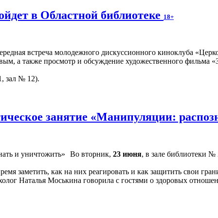
ойдет в Областной библиотеке
18+
чередная встреча молодежного дискуссионного киноклуба «Церко
вым, а также просмотр и обсуждение художественного фильма «З
, зал № 12).
ическое занятие «Манипуляции: распоз
Во вторник,
23 июня
, в зале библиотеки №
время заметить, как на них реагировать и как защитить свои г
холог Наталья Моськина говорила с гостями о здоровых отношен