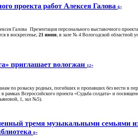
ого проекта работ Алексея Галова
6+
Презентация персонального выставочного проек
ся в воскресенье,
21 июня
, в зале № 4 Вологодской областной у
та» приглашает вологжан
12+
нам по розыску родных, погибших и пропавших без вести в пе
 в рамках Всероссийского проекта «Судьба солдата» и посвящен
ьяновой, 1, зал №5).
вленный тремя музыкальными семьями из
иблиотека
6+