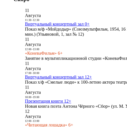
11
Августа
11:30
-
12:30
Виртуальный концертный зал 0+
Показ м/ф «Мойдодыр» (Союзмультфильм, 1954, 16 
мин.) (Ульяновой, 1, зал № 12)
11
Августа
12:00
-
13:00
«КоневаФильм» 6+
Занятие в мультипликационной студии «КоневаФиль
11
Августа
17:00
-
18:00
Виртуальный концертный зал 12+
Показ х/ф «Смелые люди» к 100-летию актера театра
11
Августа
18:00
-
19:00
Презентация книги 12+
Новая книга поэта Антона Чёрного «Сбор» (ул. М. У
12
Августа
12:00
-
13:00
«Читающая лошадка» 6+