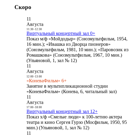
Скоро
11
Августа
11:30
-
12:30
Виртуальный концертный зал 0+
Показ м/ф «Мойдодыр» (Союзмультфильм, 1954,
16 мин.); «Ивашка из Дворца пионеров»
(Союзмультфильм, 1981, 10 мин.); «Паровозик из
Ромашкова» (Союзмультфильм, 1967, 10 мин.)
(Ульяновой, 1, зал № 12)
11
Августа
12:00
-
13:00
«КоневаФильм» 6+
Занятие в мультипликационной студии
«КоневаФильм» (Конева, 6, читальный зал)
11
Августа
17:00
-
18:00
Виртуальный концертный зал 12+
Показ х/ф «Смелые люди» к 100-летию актера
театра и кино Сергея Гурзо (Мосфильм, 1950, 95
мин.) (Ульяновой, 1, зал № 12)
11