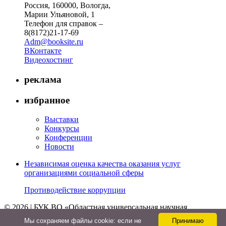
Россия, 160000, Вологда,
Марии Ульяновой, 1
Телефон для справок –
8(8172)21-17-69
Adm@booksite.ru
ВКонтакте
Видеохостинг
реклама
избранное
Выставки
Конкурсы
Конференции
Новости
Независимая оценка качества оказания услуг
организациями социальной сферы
Противодействие коррупции
© 2026 | БУК ВО «Областная универсальная научная
библиотека»
Мы cохраняем файлы cookie: если не
Принимаю
↑