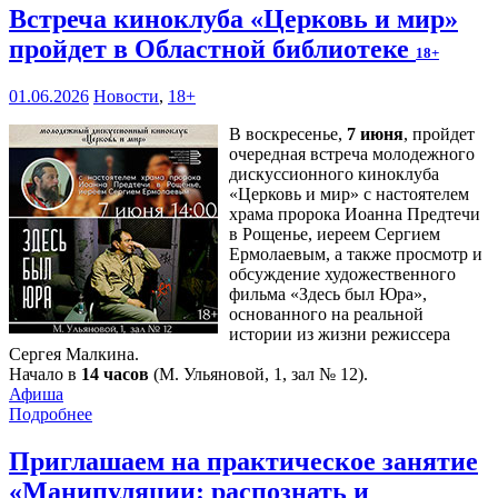
Встреча киноклуба «Церковь и мир»
пройдет в Областной библиотеке
18+
01.06.2026
Новости
,
18+
В воскресенье,
7 июня
, пройдет
очередная встреча молодежного
дискуссионного киноклуба
«Церковь и мир» с настоятелем
храма пророка Иоанна Предтечи
в Рощенье, иереем Сергием
Ермолаевым, а также просмотр и
обсуждение художественного
фильма «Здесь был Юра»,
основанного на реальной
истории из жизни режиссера
Сергея Малкина.
Начало в
14 часов
(М. Ульяновой, 1, зал № 12).
Афиша
Подробнее
Приглашаем на практическое занятие
«Манипуляции: распознать и